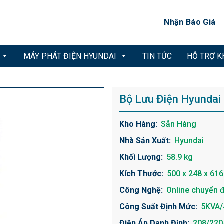
Nhận Báo Giá
MÁY PHÁT ĐIỆN HYUNDAI
TIN TỨC
HỖ TRỢ 
Bộ Lưu Điện Hyunda
Kho Hàng:
Sẵn Hàng
Nhà Sản Xuất:
Hyundai
Khối Lượng:
58.9 kg
Kích Thước:
500 x 248 x 616
Công Nghệ:
Online chuyển đ
Công Suất Định Mức:
5KVA/
Điện Áp Danh Định:
208/220