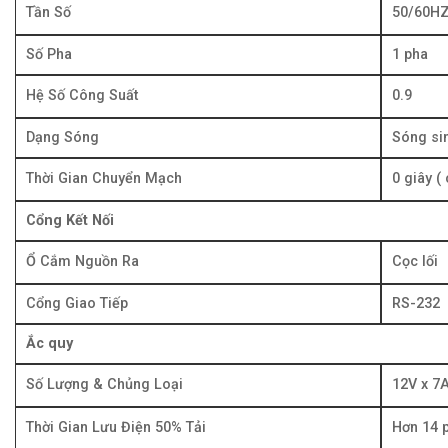
Tần Số
50/60HZ
Số Pha
1 pha
Hệ Số Công Suất
0.9
Dạng Sóng
Sóng si
Thời Gian Chuyển Mạch
0 giây (
Cổng Kết Nối
Ổ Cắm Nguồn Ra
Cọc lối
Cổng Giao Tiếp
RS-232
Ắc quy
Số Lượng & Chủng Loại
12V x 7
Thời Gian Lưu Điện 50% Tải
Hơn 14 