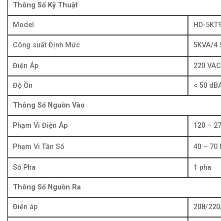
Thông Số Kỹ Thuật
Model
HD-5KT
Công suất Định Mức
5KVA/4
Điện Áp
220 VAC
Độ Ồn
< 50 dB
Thông Số Nguồn Vào
Phạm Vi Điện Áp
120 – 2
Phạm Vi Tần Số
40 – 70
Số Pha
1 pha
Thông Số Nguồn Ra
Điện áp
208/220