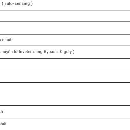
 ( auto-sensing )
n chuẩn
 chuyển từ Inveter sang Bypass: 0 giây )
Ah
phút