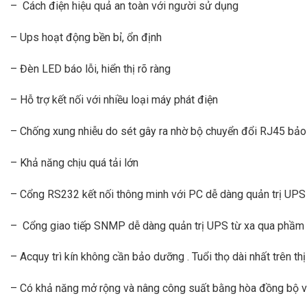
– Cách điện hiệu quả an toàn với người sử dụng
– Ups hoạt động bền bỉ, ổn định
– Đèn LED báo lỗi, hiển thị rõ ràng
– Hỗ trợ kết nối với nhiều loại máy phát điện
– Chống xung nhiễu do sét gây ra nhờ bộ chuyển đổi RJ45 bảo 
– Khả năng chịu quá tải lớn
– Cổng RS232 kết nối thông minh với PC dễ dàng quản trị UPS
– Cổng giao tiếp SNMP dễ dàng quản trị UPS từ xa qua ph
– Acquy trì kín không cần bảo dưỡng . Tuổi thọ dài nhất trên th
– Có khả năng mở rộng và nâng công suất bằng hòa đồng bộ và