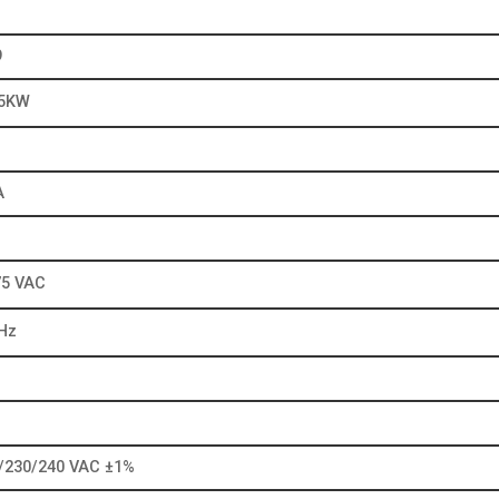
9
.5KW
A
75 VAC
 Hz
/230/240 VAC ±1%