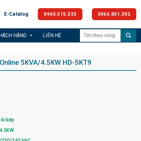
E-Catalog
0945.515.333
0966.801.293
Tìm
KHÁCH HÀNG
LIÊN HỆ
kiếm:
i Online 5KVA/4.5KW HD-5KT9
ổi kép
4.5KW
/230/240 VAC