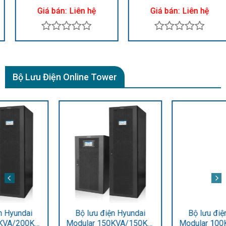
HD-1000VA
500F
Giá bán:
Liên hệ
Giá bán:
Liên hệ
Được
Được
xếp
xếp
hạng
hạng
0
0
Bộ Lưu Điện Online Tower
5
5
sao
sao
Bộ lưu điện Hyundai
Bộ lưu điện Hyundai
Modular 150KVA/150KW
Modular 100KVA/100KW