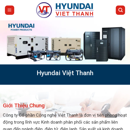
Bỏ
qua
nội
dung
Hyundai Việt Thanh
Giới Thiệu Chung
Công ty Cổ phần Công nghệ Việt Thanh là đơn vị tiên phong hoạt
động trong lĩnh vực Kinh doanh phân phối các sản phẩm liên
quan đến ngành điện, điện tử, điện lạnh, Sản xuất và kinh doanh