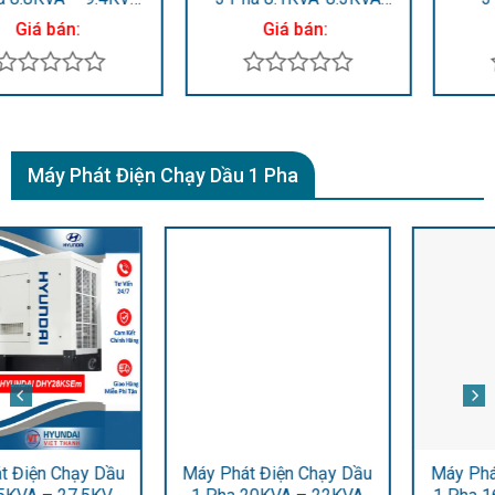
HY9000LE-3
13.75KVA HY15000LE-3
Giá bán:
Giá bán:
Được
Được
xếp
xếp
hạng
hạng
0
0
Máy Phát Điện Chạy Dầu 1 Pha
5
5
sao
sao
Máy Phát Điện Chạy Dầu
Máy Phát Điện Chạy Dầu