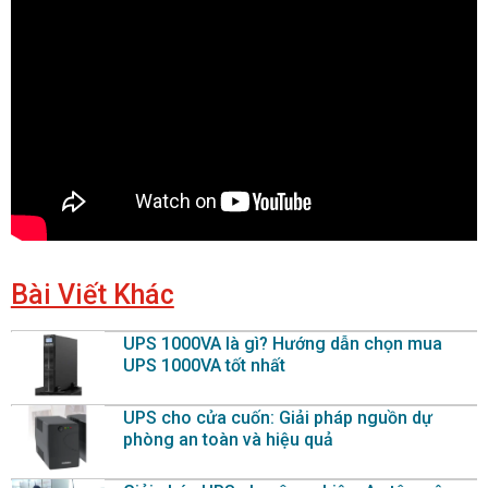
Bài Viết Khác
UPS 1000VA là gì? Hướng dẫn chọn mua
UPS 1000VA tốt nhất
UPS cho cửa cuốn: Giải pháp nguồn dự
phòng an toàn và hiệu quả