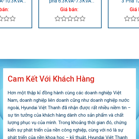
3 Pha 12.5KVA –
3 Pha 100KVA – 110KVA
13.75KVA DHY12500SE-
DHY95KSE
Giá bán:
Giá bán:
3
Được
Được
xếp
xếp
hạng
hạng
0
0
5
5
sao
sao
Cam Kết Với Khách Hàng
Hơn một thập kỉ đồng hành cùng các doanh nghiệp Việt
Nam, doanh nghiệp liên doanh cũng như doanh nghiệp nước
ngoài, Hyundai Việt Thanh đã nhận được rất nhiều niềm tin –
sự tin tưởng của khách hàng dành cho sản phẩm và chất
lượng phục vụ của mình. Trong khoảng thời gian đó, chứng
kiến sự phát triển của nền công nghiệp, cùng với nó là sự
phát triển của nền khoa học – kỹ thuật, Hyundai Việt Thanh