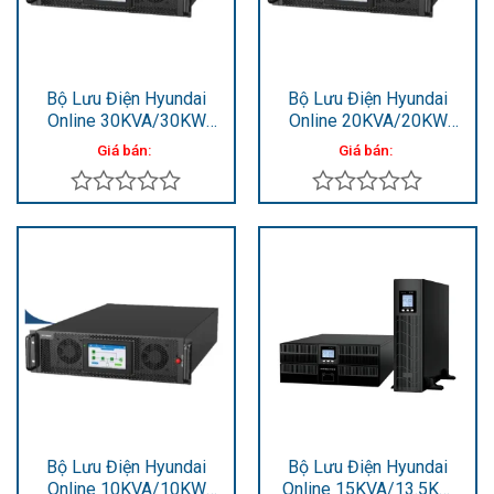
Bộ Lưu Điện Hyundai
Bộ Lưu Điện Hyundai
Online 30KVA/30KW
Online 20KVA/20KW
HD-30KR3
HD-20KR3
Giá bán:
Giá bán:
Được
Được
xếp
xếp
hạng
hạng
0
0
5
5
sao
sao
Bộ Lưu Điện Hyundai
Bộ Lưu Điện Hyundai
Online 10KVA/10KW
Online 15KVA/13.5KW