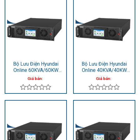
Bộ Lưu Điện Hyundai
Bộ Lưu Điện Hyundai
Online 60KVA/60KW
Online 40KVA/40KW
HD-60KR3
HD-40KR3
Giá bán:
Giá bán:
Được
Được
xếp
xếp
hạng
hạng
0
0
5
5
sao
sao