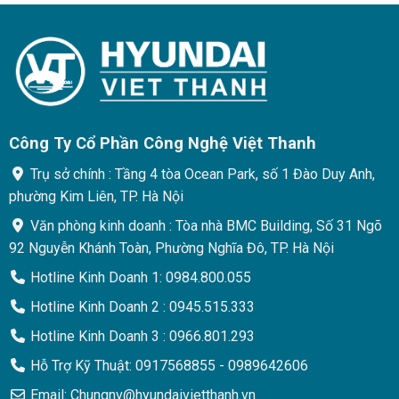
hạng
0
5
sao
Công Ty Cổ Phần Công Nghệ Việt Thanh
Trụ sở chính : Tầng 4 tòa Ocean Park, số 1 Đào Duy Anh,
phường Kim Liên, TP. Hà Nội
Văn phòng kinh doanh : Tòa nhà BMC Building, Số 31 Ngõ
92 Nguyễn Khánh Toàn, Phường Nghĩa Đô, TP. Hà Nội
Hotline Kinh Doanh 1: 0984.800.055
Hotline Kinh Doanh 2 : 0945.515.333
Hotline Kinh Doanh 3 : 0966.801.293
Hỗ Trợ Kỹ Thuật: 0917568855 - 0989642606
Email: Chungnv@hyundaivietthanh.vn