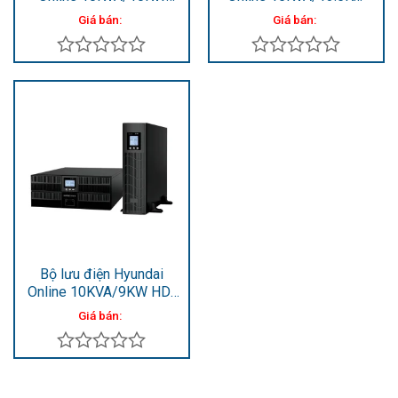
HD-10KR3
HD-15KR2
Giá bán:
Giá bán:
Được
Được
xếp
xếp
hạng
hạng
0
0
5
5
sao
sao
Bộ lưu điện Hyundai
Online 10KVA/9KW HD-
10KR2
Giá bán:
Được
xếp