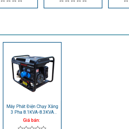
Được
Được
xếp
xếp
hạng
hạng
0
0
5
5
sao
sao
Máy Phát Điện Chạy Xăng
3 Pha 8.1KVA-8.3KVA
HY9000LE-3
Giá bán: