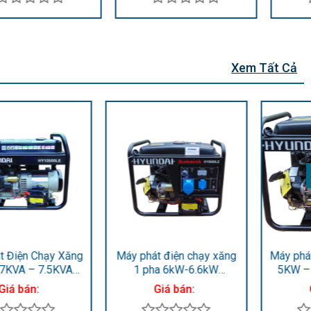
Được
Được
xếp
xếp
hạng
hạng
0
0
Xem Tất Cả
5
5
sao
sao
Máy phát điện xăng 1 pha
Máy phát điện Hyundai
5KW – 5.5KW Hyundai
chạy xăng 1 pha 2.5kVA-
HY7000LE
2.8KVA HY3100LE
Giá bán:
Giá bán: