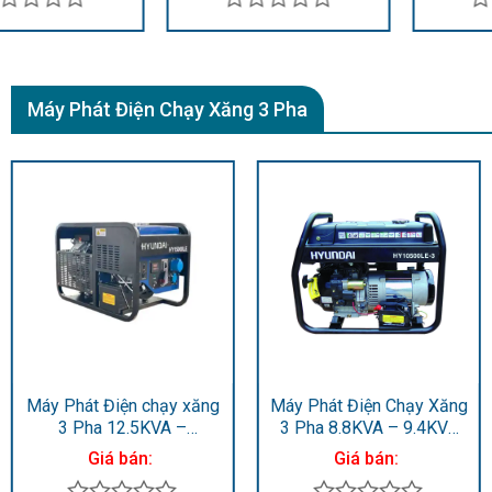
Được
Được
xếp
xếp
hạng
hạng
0
0
Máy Phát Điện Chạy Xăng 3 Pha
5
5
sao
sao
Máy Phát Điện chạy xăng
Máy Phát Điện Chạy Xăng
3 Pha 12.5KVA –
3 Pha 8.8KVA – 9.4KVA
13.75KVA HY15000LE-3
HY10500LE-3
Giá bán:
Giá bán: