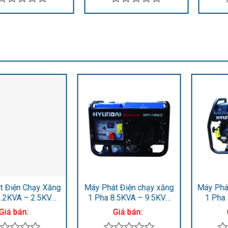
Được
Được
xếp
xếp
hạng
hạng
0
0
5
5
sao
sao
Máy Phát Điện Chạy Xăng
Máy phát điện chạy xăng
1 Pha 7KVA – 7.5KVA
1 pha 6kW-6.6kW
HY10500LE
HY9000LE
Giá bán:
Giá bán: