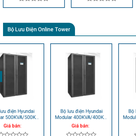
Được
Được
xếp
xếp
hạng
hạng
0
0
Bộ Lưu Điện Online Tower
5
5
sao
sao
Bộ lưu điện Hyundai
Bộ lưu điện Hyundai
Modular 400KVA/400KW
Modular 300KVA/300KW
HD-50RM8
HD-50RM6
Giá bán:
Giá bán: