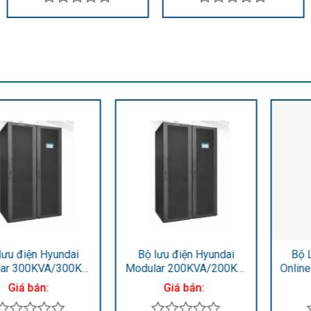
Được
Được
xếp
xếp
hạng
hạng
0
0
5
5
sao
sao
Bộ lưu điện Hyundai
Bộ Lưu Điện Hyundai
Modular 200KVA/200KW
Online 60KVA/54KW HD-
HD-50RM4
60K3
Giá bán:
Giá bán: