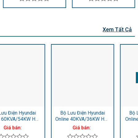
Được
Được
xếp
xếp
hạng
hạng
0
0
Xem Tất Cả
5
5
sao
sao
Bộ Lưu Điện Hyundai
Bộ Lưu Điện Hyundai
Online 40KVA/36KW HD-
Online 40kVA/40kW HD-
40K3
40KH3
Giá bán:
Giá bán: