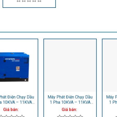
Được
xếp
hạng
0
5
sao
Máy phát điện chạy dầu 1
Máy Phát Điện Chạy Dầu
pha 5KW – 5.8KW
1 Pha 4.2KVA – 4.6KVA
Hyundai DHY6000LE –
DHY50CLE
Giá bán:
Giá bán:
Máy trần, đề nổ