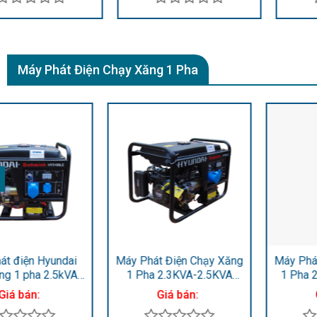
Được
Được
xếp
xếp
hạng
hạng
0
0
Máy Phát Điện Chạy Xăng 1 Pha
5
5
sao
sao
Máy Phát Điện Chạy Xăng
Máy Phát Điện chạy xăng
1 Pha 2.2KVA – 2.5KVA
1 Pha 8.5KVA – 9.5KVA
HY20CLE
HY11500LE
Giá bán:
Giá bán: