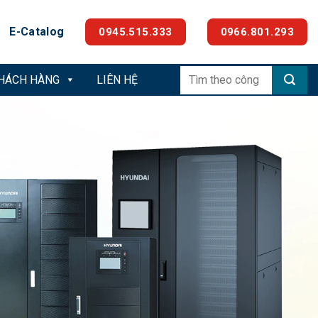
E-Catalog
0945.515.333
0966.801.293
Tìm
KHÁCH HÀNG
LIÊN HỆ
kiếm: