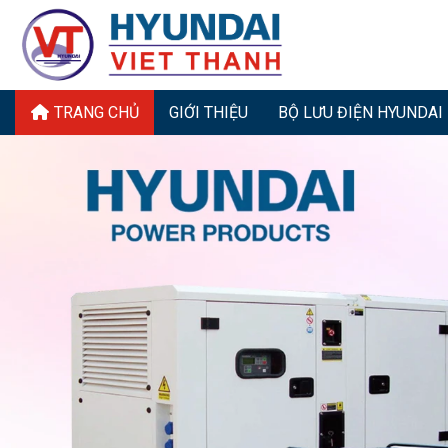
Bỏ
qua
nội
dung
TRANG CHỦ
GIỚI THIỆU
BỘ LƯU ĐIỆN HYUNDAI