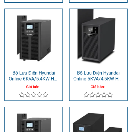
Được
Được
xếp
xếp
hạng
hạng
0
0
5
5
sao
sao
Bộ Lưu Điện Hyundai
Bộ Lưu Điện Hyundai
Online 6KVA/5.4KW HD-
Online 5KVA/4.5KW HD-
6KS
5KT9
Giá bán:
Giá bán:
Được
Được
xếp
xếp
hạng
hạng
0
0
5
5