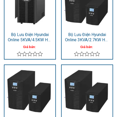
sao
sao
Bộ Lưu Điện Hyundai
Bộ Lưu Điện Hyundai
Online 5KVA/4.5KW HD-
Online 3KVA/2.7KW HD-
5KS
3KS
Giá bán:
Giá bán:
Được
Được
xếp
xếp
hạng
hạng
0
0
5
5
sao
sao