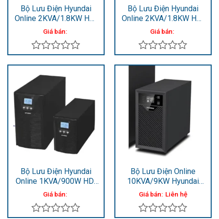
Bộ Lưu Điện Hyundai
Bộ Lưu Điện Hyundai
Online 2KVA/1.8KW HD-
Online 2KVA/1.8KW HD-
2KT9
2KS
Giá bán:
Giá bán:
Được
Được
xếp
xếp
hạng
hạng
0
0
5
5
sao
sao
Bộ Lưu Điện Hyundai
Bộ Lưu Điện Online
Online 1KVA/900W HD-
10KVA/9KW Hyundai
1KS
HD-10KT9
Giá bán:
Giá bán:
Liên hệ