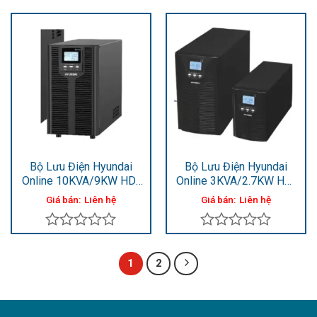
Được
Được
xếp
xếp
hạng
hạng
0
0
5
5
sao
sao
Bộ Lưu Điện Hyundai
Bộ Lưu Điện Hyundai
Online 10KVA/9KW HD-
Online 3KVA/2.7KW HD-
10KS
3KT9
Giá bán:
Liên hệ
Giá bán:
Liên hệ
Được
Được
xếp
xếp
1
2
hạng
hạng
0
0
5
5
sao
sao