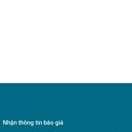
5
5
sao
sao
Nhận thông tin báo giá