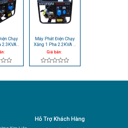
5
5
sao
sao
Điện Chạy
Máy Phát Điện Chạy
a 2.3KVA-
Xăng 1 Pha 2.2KVA –
HY30CLE
2.5KVA HY20CLE
án:
Giá bán:
Được
xếp
hạng
0
5
sao
Hỗ Trợ Khách Hàng