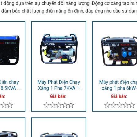
t động dựa trên sự chuyển đổi năng lượng: Động cơ xăng tạo ra 
 đảm bảo chất lượng điện năng ổn định, đáp ứng nhu cầu sử dụn
Điện chạy
Máy Phát Điện Chạy
Máy phát điện ch
 8.5KVA –
Xăng 1 Pha 7KVA –
xăng 1 pha 6kW
Y11500LE
7.5KVA HY10500LE
6.6kW HY9000L
án:
Giá bán:
Giá bán:
Được
Được
xếp
xếp
hạng
hạng
0
0