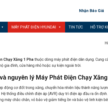
Nhận Báo Giá
MÁY PHÁT ĐIỆN HYUNDAI
TIN TỨC
HỖ TRỢ 
Hi
ện Chạy Xăng 1 Pha
thuộc dòng máy phát điện dân dụng. Cung cấ
ộ gia đình, cửa hàng nhỏ hoặc sự kiện ngoài trời.
 và nguyên lý Máy Phát Điện Chạy Xăng
 hợp động cơ đốt trong xăng, chuyển hóa nhiên liệu thành năng lượ
 Hệ thống điều chỉnh điện áp (AVR) duy trì điện áp đầu ra ổn địn
ung máy chắc chắn, vỏ bảo vệ giảm tiếng ồn và bảo vệ linh kiện bê