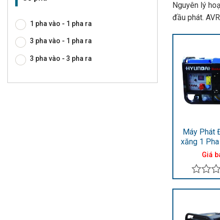
Nguyên lý hoạ
đầu phát. AVR
1 pha vào - 1 pha ra
3 pha vào - 1 pha ra
3 pha vào - 3 pha ra
Máy Phát 
xăng 1 Pha
9.5KVA H
Giá b
Được
xếp
hạng
0