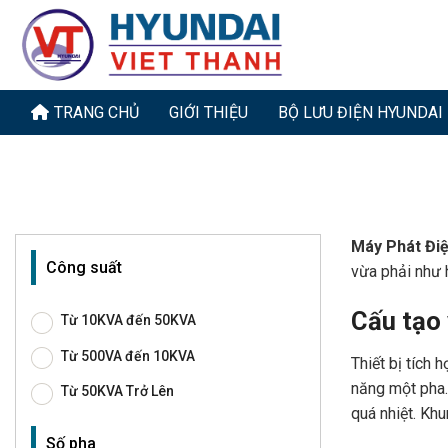
Bỏ
qua
nội
dung
TRANG CHỦ
GIỚI THIỆU
BỘ LƯU ĐIỆN HYUNDAI
Máy Phát Đi
Công suất
vừa phải như h
Cấu tạo
Từ 10KVA đến 50KVA
Từ 500VA đến 10KVA
Thiết bị tích
năng một pha.
Từ 50KVA Trở Lên
quá nhiệt. Kh
Số pha