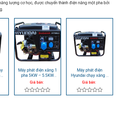
năng lượng cơ học, được chuyển thành điện năng một pha bởi
g.
ạy
Máy phát điện xăng 1
Máy phát điện
-
pha 5KW – 5.5KW
Hyundai chạy xăng 1
E
Hyundai HY7000LE
pha 2.5kVA-2.8KVA
Giá bán:
Giá bán:
HY3100LE
Được
Được
xếp
xếp
hạng
hạng
0
0