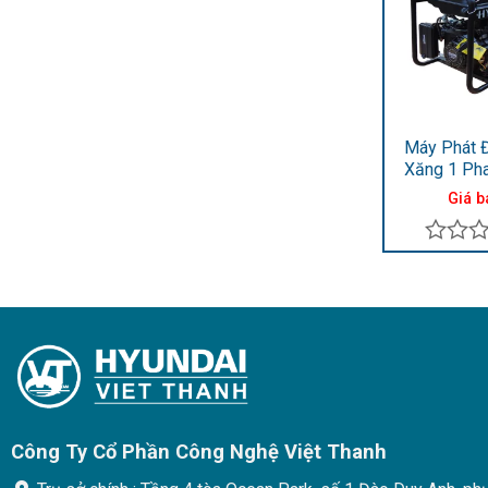
5
sao
Máy Phát 
Xăng 1 Ph
2.5KVA 
Giá b
Được
xếp
hạng
0
5
sao
Công Ty Cổ Phần Công Nghệ Việt Thanh