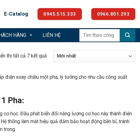
E-Catalog
0945.515.333
0966.801.293
Tìm
KHÁCH HÀNG
LIÊN HỆ
kiếm:
Được
ển thị tất cả 7 kết quả
sắp
xếp
p điện xoay chiều một pha, lý tưởng cho nhu cầu công suất
theo
mới
nhất
 1 Pha:
ng cơ học. Đầu phát biến đổi năng lượng cơ học này thành điện
h. Hệ thống làm mát hiệu quả đảm bảo hoạt động bền bỉ, tránh
n trong.