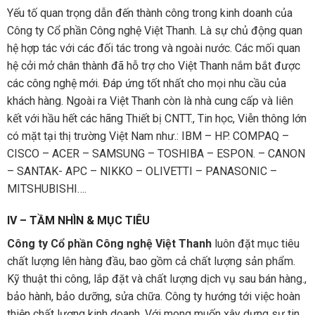
Yếu tố quan trọng dẫn đến thành công trong kinh doanh của
Công ty Cổ phần Công nghệ Việt Thanh. Là sự chủ động quan
hệ hợp tác với các đối tác trong và ngoài nước. Các mối quan
hệ cởi mở chân thành đã hỗ trợ cho Việt Thanh nắm bắt được
các công nghệ mới. Đáp ứng tốt nhất cho mọi nhu cầu của
khách hàng. Ngoài ra Việt Thanh còn là nhà cung cấp và liên
kết với hầu hết các hãng Thiết bị CNTT., Tin học, Viễn thông lớn
có mặt tại thị trường Việt Nam như.: IBM – HP. COMPAQ –
CISCO – ACER – SAMSUNG – TOSHIBA – ESPON. – CANON
– SANTAK- APC – NIKKO – OLIVETTI – PANASONIC –
MITSHUBISHI….
IV – TẦM NHÌN & MỤC TIÊU
Công ty Cổ phần Công nghệ Việt Thanh
luôn đặt mục tiêu
chất lượng lên hàng đầu, bao gồm cả chất lượng sản phẩm.
Kỹ thuật thi công, lắp đặt và chất lượng dịch vụ sau bán hàng.,
bảo hành, bảo dưỡng, sửa chữa. Công ty hướng tới việc hoàn
thiện chất lượng kinh doanh. Với mong muốn xây dựng sự tin