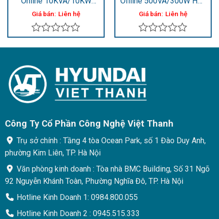
Online 10KVA/10KW
Offline 500VA/300W HD-
HD-10K2i
500F
Giá bán:
Liên hệ
Giá bán:
Liên hệ
Được
Được
xếp
xếp
hạng
hạng
0
0
5
5
sao
sao
Công Ty Cổ Phần Công Nghệ Việt Thanh
Trụ sở chính : Tầng 4 tòa Ocean Park, số 1 Đào Duy Anh,
phường Kim Liên, TP. Hà Nội
Văn phòng kinh doanh : Tòa nhà BMC Building, Số 31 Ngõ
92 Nguyễn Khánh Toàn, Phường Nghĩa Đô, TP. Hà Nội
Hotline Kinh Doanh 1: 0984.800.055
Hotline Kinh Doanh 2 : 0945.515.333