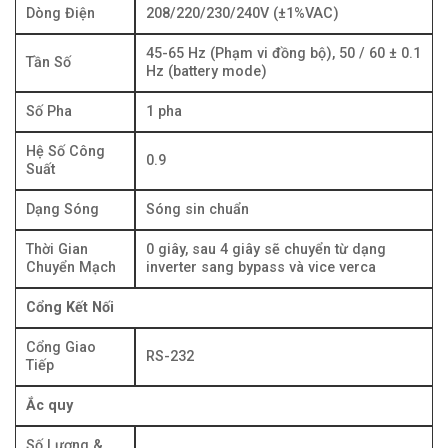
Dòng Điện
208/220/230/240V (±1%VAC)
45-65 Hz (Phạm vi đồng bộ), 50 / 60 ± 0.1
Tần Số
Hz (battery mode)
Số Pha
1 pha
Hệ Số Công
0.9
Suất
Dạng Sóng
Sóng sin chuẩn
Thời Gian
0 giây, sau 4 giây sẽ chuyển từ dạng
Chuyển Mạch
inverter sang bypass và vice verca
Cổng Kết Nối
Cổng Giao
RS-232
Tiếp
Ắc quy
Số Lượng &