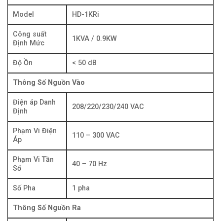
Model
HD-1KRi
Công suất
1KVA / 0.9KW
Định Mức
Độ Ồn
< 50 dB
Thông Số Nguồn Vào
Điện áp Danh
208/220/230/240 VAC
Định
Phạm Vi Điện
110 – 300 VAC
Áp
Phạm Vi Tần
40 – 70 Hz
Số
Số Pha
1 pha
Thông Số Nguồn Ra