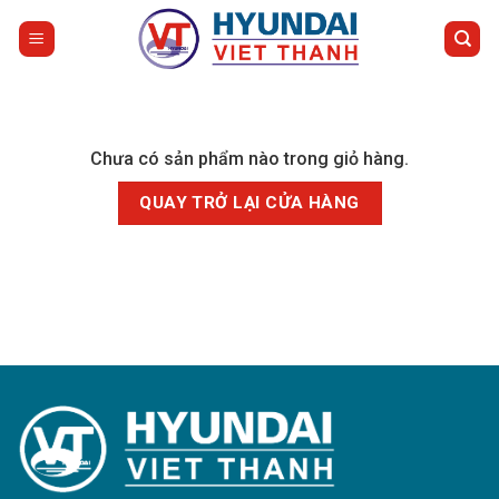
Bỏ
qua
nội
dung
Chưa có sản phẩm nào trong giỏ hàng.
QUAY TRỞ LẠI CỬA HÀNG