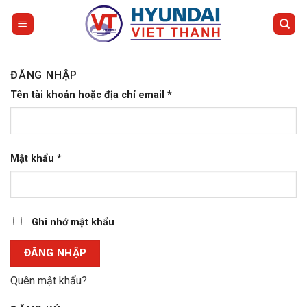
Bỏ
qua
nội
dung
ĐĂNG NHẬP
Bắt
Tên tài khoản hoặc địa chỉ email
*
buộc
Bắt
Mật khẩu
*
buộc
Ghi nhớ mật khẩu
ĐĂNG NHẬP
Quên mật khẩu?