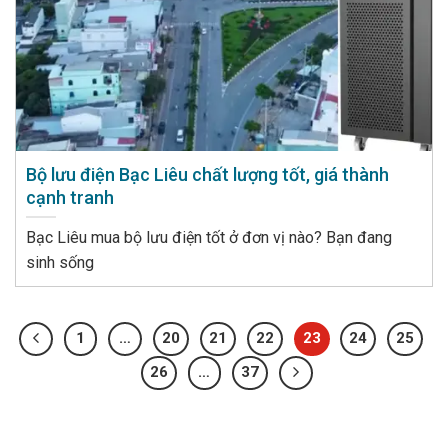
Bộ lưu điện Bạc Liêu chất lượng tốt, giá thành
cạnh tranh
Bạc Liêu mua bộ lưu điện tốt ở đơn vị nào? Bạn đang
sinh sống
1
…
20
21
22
23
24
25
26
…
37