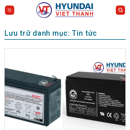
Bỏ
qua
nội
dung
Lưu trữ danh mục:
Tin tức