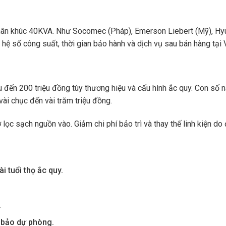
hân khúc 40KVA. Như Socomec (Pháp), Emerson Liebert (Mỹ), Hyund
hệ số công suất, thời gian bảo hành và dịch vụ sau bán hàng tại 
 đến 200 triệu đồng tùy thương hiệu và cấu hình ắc quy. Con số nà
vài chục đến vài trăm triệu đồng.
lọc sạch nguồn vào. Giảm chi phí bảo trì và thay thế linh kiện do 
i tuổi thọ ắc quy.
.
 bảo dự phòng.