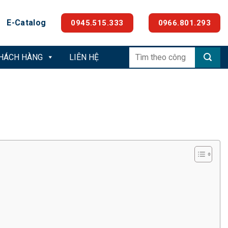
E-Catalog
0945.515.333
0966.801.293
Tìm
KHÁCH HÀNG
LIÊN HỆ
kiếm: