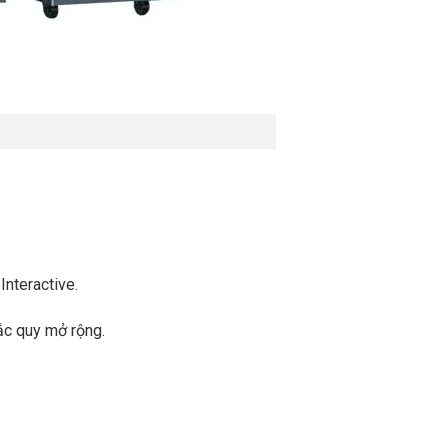
nteractive.
ắc quy mở rộng.