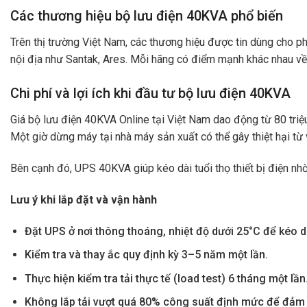
Các thương hiệu bộ lưu điện 40KVA phổ biến
Trên thị trường Việt Nam, các thương hiệu được tin dùng cho p
nội địa như Santak, Ares. Mỗi hãng có điểm mạnh khác nhau về 
Chi phí và lợi ích khi đầu tư bộ lưu điện 40KVA
Giá bộ lưu điện 40KVA Online tại Việt Nam dao động từ 80 triệu
Một giờ dừng máy tại nhà máy sản xuất có thể gây thiệt hại từ 
Bên cạnh đó, UPS 40KVA giúp kéo dài tuổi thọ thiết bị điện nhờ 
Lưu ý khi lắp đặt và vận hành
Đặt UPS ở nơi thông thoáng, nhiệt độ dưới 25°C để kéo dà
Kiểm tra và thay ắc quy định kỳ 3–5 năm một lần.
Thực hiện kiểm tra tải thực tế (load test) 6 tháng một lần
Không lắp tải vượt quá 80% công suất định mức để đảm