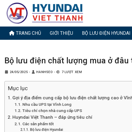
Bỏ
qua
nội
dung
TRANG CHỦ
GIỚI THIỆU
BỘ LƯU ĐIỆN HYUNDAI
Bộ lưu điện chất lượng mua ở đâu 
24/05/2025
-
HANHSEO
-
7 LƯỢT XEM
Mục lục
Gợi ý địa điểm cung cấp bộ lưu điện chất lượng cao ở Vĩn
Nhu cầu UPS tại Vĩnh Long
Tiêu chí chọn nhà cung cấp UPS
Huyndai Việt Thanh – đáp ứng tiêu chí
Các sản phẩm tốt
Bộ lưu điện Hyundai