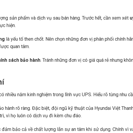
ượng sản phẩm và dịch vụ sau bán hàng. Trước hết, cần xem xét
u
ực hiện.
àng
là yếu tố then chốt. Nên chọn những đơn vị phân phối chính hã
ược quan tâm.
chính sách bảo hành
. Tránh những đơn vị có giá quá rẻ nhưng k
hí
 có nhiều năm kinh nghiệm trong lĩnh vực UPS. Hiểu rõ từng nhu c
 hành rõ ràng. Đặc biệt, đội ngũ kỹ thuật của Hyundai Việt Thanh 
rì, vì họ luôn có dịch vụ đi kèm chu đáo.
c đảm bảo cả về chất lượng lẫn sự an tâm khi sử dụng. Chính vì v