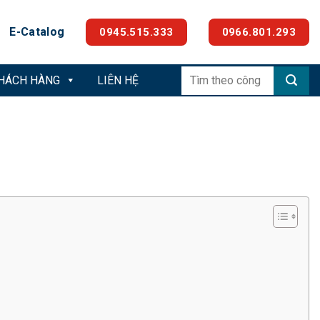
E-Catalog
0945.515.333
0966.801.293
Tìm
KHÁCH HÀNG
LIÊN HỆ
kiếm: