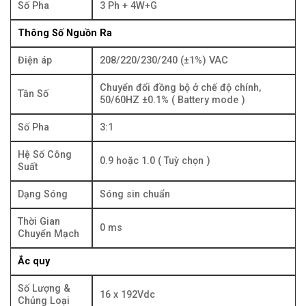
Số Pha
3 Ph + 4W+G
Thông Số Nguồn Ra
Điện áp
208/220/230/240 (±1%) VAC
Chuyển đổi đồng bộ ở chế độ chính,
Tần Số
50/60HZ ±0.1% ( Battery mode )
Số Pha
3:1
Hệ Số Công
0.9 hoặc 1.0 ( Tuỳ chọn )
Suất
Dạng Sóng
Sóng sin chuẩn
Thời Gian
0 ms
Chuyển Mạch
Ắc quy
Số Lượng &
16 x 192Vdc
Chủng Loại