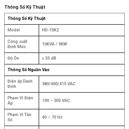
Thông Số Kỹ Thuật
Thông Số Kỹ Thuật
Model
HD-10K2
Công suất
10KVA / 9KW
Định Mức
Độ Ồn
≤ 55 dB
Thông Số Nguồn Vào
Điện áp Danh
380/400/415 VAC
Định
Phạm Vi Điện
190 – 305 VAC
Áp
Phạm Vi Tần
40 – 70 Hz
Số