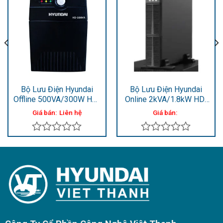
Bộ Lưu Điện Hyundai
Bộ Lưu Điện Hyundai
Offline 500VA/300W HD-
Online 2kVA/1.8kW HD-
500VA
2KRi
Giá bán:
Liên hệ
Giá bán:
Được
Được
xếp
xếp
hạng
hạng
0
0
5
5
sao
sao