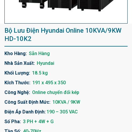
Bộ Lưu Điện Hyundai Online 10KVA/9KW
HD-10K2
Kho Hàng:
Sẵn Hàng
Nhà Sản Xuất:
Hyundai
Khối Lượng:
18.5 kg
Kích Thước:
191 x 495 x 350
Công Nghệ:
Online chuyển đổi kép
Công Suất Định Mức:
10KVA / 9KW
Điện Áp Danh Định:
190 – 305 VAC
Số Pha:
3 PH + 4W + G
Tần Số:
40-70Hz