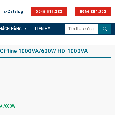
E-Catalog
0945.515.333
0966.801.293
Tìm
KHÁCH HÀNG
LIÊN HỆ
kiếm:
i Offline 1000VA/600W HD-1000VA
A /600W