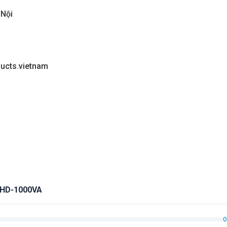
 Nội
ucts.vietnam
W HD-1000VA
0