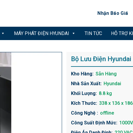
Nhận Báo Giá
MÁY PHÁT ĐIỆN HYUNDAI
TIN TỨC
HỖ TRỢ 
Bộ Lưu Điện Hyunda
Kho Hàng:
Sẵn Hàng
Nhà Sản Xuất:
Hyundai
Khối Lượng:
8.8 kg
Kích Thước:
338 x 136 x 186
Công Nghệ :
offline
Công Suất Định Mức:
1000V
Điện Áp Danh Định:
220 VAC