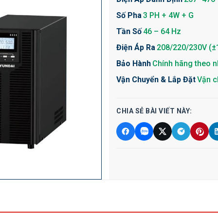
Số Pha
3 PH + 4W + G
Tần Số
46 – 64 Hz
Điện Áp Ra
208/220/230V (±
Bảo Hành
Chính hãng theo n
Vận Chuyển & Lắp Đặt
Vận c
CHIA SẺ BÀI VIẾT NÀY: