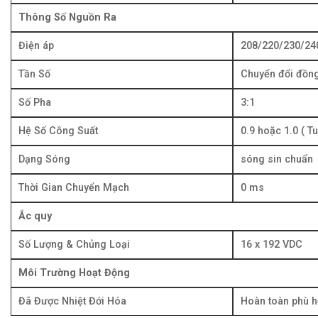
Thông Số Nguồn Ra
Điện áp
208/220/230/24
Tần Số
Chuyển đổi đồng
Số Pha
3:1
Hệ Số Công Suất
0.9 hoặc 1.0 ( T
Dạng Sóng
sóng sin chuẩn
Thời Gian Chuyển Mạch
0 ms
Ắc quy
Số Lượng & Chủng Loại
16 x 192 VDC
Môi Trường Hoạt Động
Đã Được Nhiệt Đới Hóa
Hoàn toàn phù h