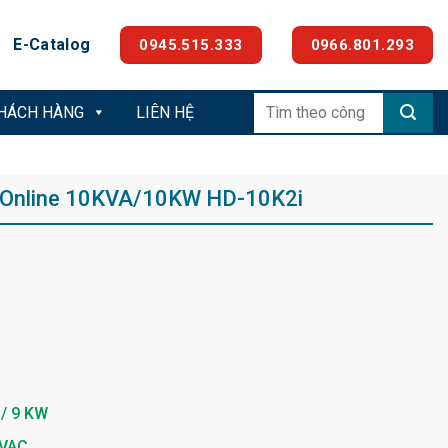
E-Catalog
0945.515.333
0966.801.293
Tìm
KHÁCH HÀNG
LIÊN HỆ
kiếm:
i Online 10KVA/10KW HD-10K2i
 / 9 KW
 VAC