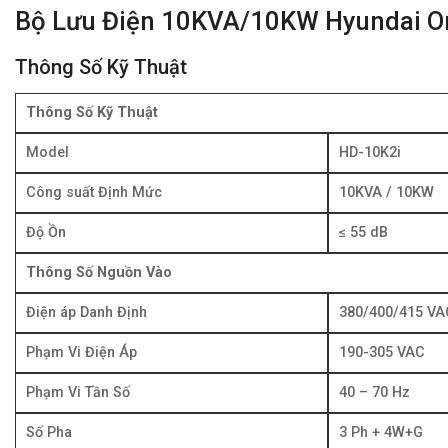
Bộ Lưu Điện 10KVA/10KW Hyundai O
Thông Số Kỹ Thuật
Thông Số Kỹ Thuật
Model
HD-10K2i
Công suất Định Mức
10KVA / 10KW
Độ Ồn
≤ 55 dB
Thông Số Nguồn Vào
Điện áp Danh Định
380/400/415 VA
Phạm Vi Điện Áp
190-305 VAC
Phạm Vi Tần Số
40 – 70 Hz
Số Pha
3 Ph + 4W+G