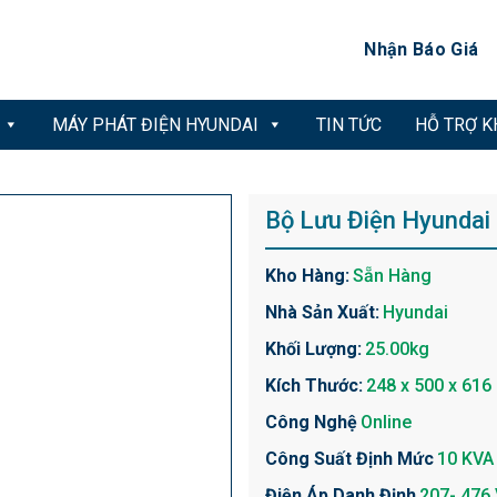
Nhận Báo Giá
MÁY PHÁT ĐIỆN HYUNDAI
TIN TỨC
HỖ TRỢ 
Bộ Lưu Điện Hyunda
Kho Hàng:
Sẵn Hàng
Nhà Sản Xuất:
Hyundai
Khối Lượng:
25.00kg
Kích Thước:
248 x 500 x 616
Công Nghệ
Online
Công Suất Định Mức
10 KVA
Điện Áp Danh Định
207- 476