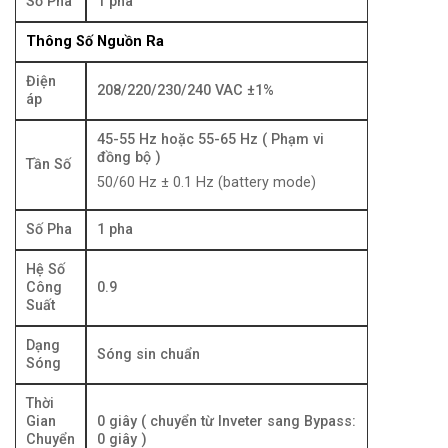
Số Pha
1 pha
Thông Số Nguồn Ra
Điện
208/220/230/240 VAC ±1%
áp
45-55 Hz hoặc 55-65 Hz ( Phạm vi
đồng bộ )
Tần Số
50/60 Hz ± 0.1 Hz (battery mode)
Số Pha
1 pha
Hệ Số
Công
0.9
Suất
Dạng
Sóng sin chuẩn
Sóng
Thời
Gian
0 giây ( chuyển từ Inveter sang Bypass:
Chuyển
0 giây )