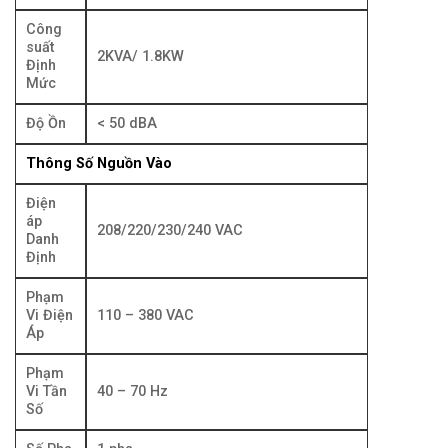
Công
suất
2KVA/ 1.8KW
Định
Mức
Độ Ồn
< 50 dBA
Thông Số Nguồn Vào
Điện
áp
208/220/230/240 VAC
Danh
Định
Phạm
Vi Điện
110 – 380 VAC
Áp
Phạm
Vi Tần
40 – 70 Hz
Số