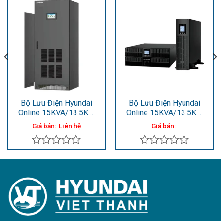
Bộ Lưu Điện Hyundai
Bộ Lưu Điện Hyundai
Online 15KVA/13.5KW
Online 15KVA/13.5KW
HD-15K3
HD-15KR2
Giá bán:
Liên hệ
Giá bán:
Được
Được
xếp
xếp
hạng
hạng
0
0
5
5
sao
sao