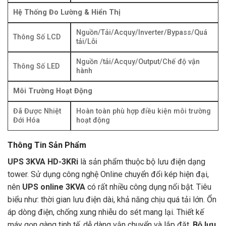
Hệ Thống Đo Lường & Hiển Thị
Nguồn/Tải/Acquy/Inverter/Bypass/Quá
Thông Số LCD
tải/Lỗi
Nguồn /tải/Acquy/Output/Chế độ vận
Thông Số LED
hành
Môi Trường Hoạt Động
Đã Được Nhiệt
Hoàn toàn phù hợp điều kiện môi trường
Đới Hóa
hoạt động
Thông Tin Sản Phẩm
UPS 3KVA HD-3KRi
là sản phẩm thuộc bộ lưu điện dạng
tower. Sử dụng công nghệ Online chuyển đổi kép hiện đại,
nên
UPS online 3KVA
có rất nhiều công dụng nổi bật. Tiêu
biểu như: thời gian lưu điện dài, khả năng chịu quá tải lớn. Ổn
áp dòng điện, chống xung nhiễu do sét mang lại. Thiết kế
máy gọn gàng tinh tế, dễ dàng vận chuyển và lắp đặt.
Bộ lưu