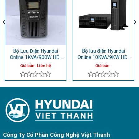
Bộ Lưu Điện Hyundai
Bộ lưu điện Hyundai
Online 1KVA/900W HD-
Online 10KVA/9KW HD-
1KT9
10KR2
Giá bán:
Liên hệ
Giá bán:
Được
Được
xếp
xếp
hạng
hạng
0
0
5
5
sao
sao
Công Ty Cổ Phần Công Nghệ Việt Thanh