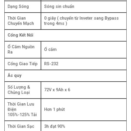
Dạng Sóng
Sóng sin chuẩn
Thời Gian
0 giây ( chuyển từ Inveter sang Bypass
Chuyển Mạch
trong 4ms )
Cổng Kết Nối
Ổ Cắm Nguồn
Ổ cắm
Ra
Cổng Giao Tiếp
RS-232
Ắc quy
Số Lượng &
72V x 9Ah x 6
Chủng Loại
Thời Gian Lưu
Điện
Hơn 1 phút
105%-125% Tải
Thời Gian Sạc
3h đạt 90%