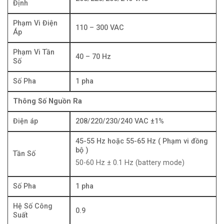
Định
Phạm Vi Điện
110 – 300 VAC
Áp
Phạm Vi Tần
40 – 70 Hz
Số
Số Pha
1 pha
Thông Số Nguồn Ra
Điện áp
208/220/230/240 VAC ±1%
45-55 Hz hoặc 55-65 Hz ( Phạm vi đồng
bộ )
Tần Số
50-60 Hz ± 0.1 Hz (battery mode)
Số Pha
1 pha
Hệ Số Công
0.9
Suất