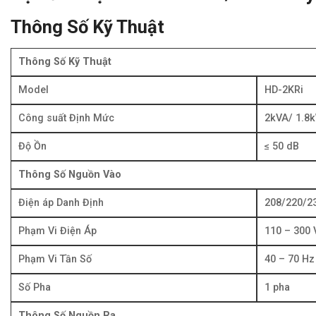
Thông Số Kỹ Thuật
Thông Số Kỹ Thuật
Model
HD-2KRi
Công suất Định Mức
2kVA/ 1.8
Độ Ồn
≤ 5
0 dB
Thông Số Nguồn Vào
Điện áp Danh Định
208/220/2
Phạm Vi Điện Áp
110 – 300
Phạm Vi Tần Số
40 – 70 Hz
Số Pha
1 pha
Thông Số Nguồn Ra