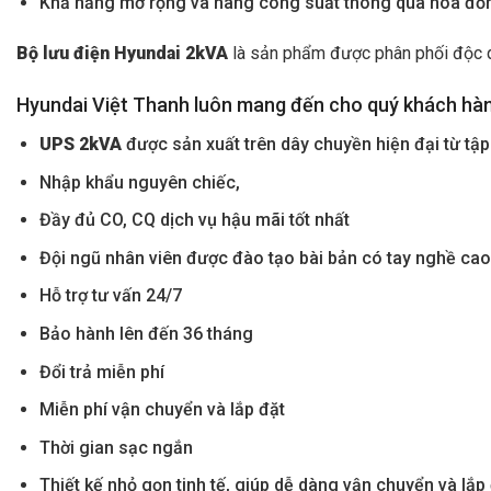
Khả năng mở rộng và nâng công suất thông qua hòa đồn
Bộ lưu điện Hyundai 2kVA
là sản phẩm được phân phối độc qu
Hyundai Việt Thanh luôn mang đến cho quý khách hà
UPS 2kVA
được sản
xuất trên dây chuyền hiện đại từ t
Nhập
khẩu nguyên chiếc,
Đầy
đủ CO, CQ dịch vụ hậu mãi tốt nhất
Đội ngũ nhân viên được đào tạo bài bản có tay nghề ca
Hỗ
trợ tư vấn 24/7
Bảo hành lên đến 36 tháng
Đổi
trả miễn phí
Miễn
phí vận chuyển và lắp đặt
Thời
gian sạc ngắn
Thiết
kế nhỏ gọn tinh tế, giúp dễ dàng vận chuyển và lắp