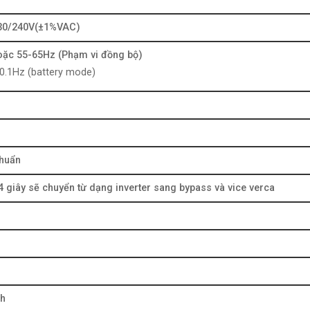
30/240V(±1%VAC)
oặc 55-65Hz (Phạm vi đồng bộ)
0.1Hz (battery mode)
chuẩn
 4 giây sẽ chuyển từ dạng inverter sang bypass và vice verca
Ah