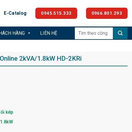
E-Catalog
0945.515.333
0966.801.293
Tìm
KHÁCH HÀNG
LIÊN HỆ
kiếm:
 Online 2kVA/1.8kW HD-2KRi
ổi kép
 1.8kW