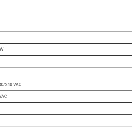
kW
30/240 VAC
 VAC