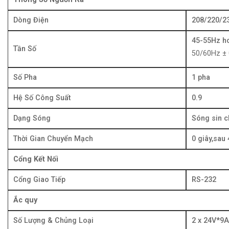
Dòng Điện
208/220/2
45-55Hz h
Tần Số
50/60Hz ± 
Số Pha
1 pha
Hệ Số Công Suất
0.9
Dạng Sóng
Sóng sin 
Thời Gian Chuyển Mạch
0 giây,sau
Cổng Kết Nối
Cổng Giao Tiếp
RS-232
Ắc quy
Số Lượng & Chủng Loại
2 x 24V*9