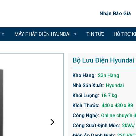
Nhận Báo Giá
MÁY PHÁT ĐIỆN HYUNDAI
TIN TỨC
HỖ TRỢ 
Bộ Lưu Điện Hyundai
Kho Hàng:
Sẵn Hàng
Nhà Sản Xuất:
Hyundai
Khối Lượng:
18.7 kg
Kích Thước:
440 x 430 x 88
Công Nghệ:
Online chuyển đ
Công Suất Định Mức:
2kVA/
Điện Áp Danh Định:
220 VAC