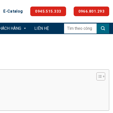
E-Catalog
0945.515.333
0966.801.293
Tìm
KHÁCH HÀNG
LIÊN HỆ
kiếm: