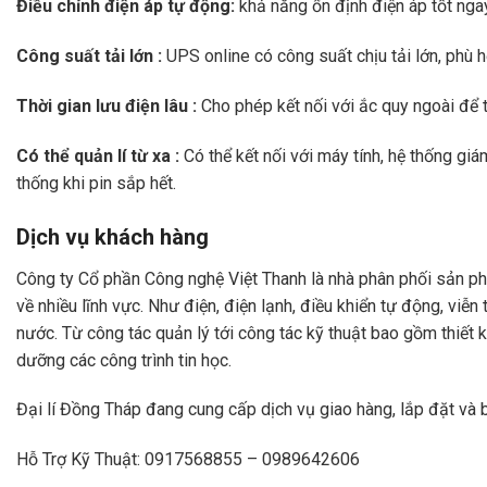
Điều chỉnh điện áp tự động:
khả năng ổn định điện áp tốt nga
Công suất tải lớn :
UPS online có công suất chịu tải lớn, phù hợ
Thời gian lưu điện lâu :
Cho phép kết nối với ắc quy ngoài để t
Có thể quản lí từ xa :
Có thể kết nối với máy tính,
hệ thống giá
thống khi pin sắp hết.
Dịch vụ khách hàng
Công ty Cổ phần Công nghệ Việt Thanh là nhà phân phối sản 
về nhiều lĩnh vực. Như điện, điện lạnh, điều khiển tự động, viễ
nước. Từ công tác quản lý tới công tác kỹ thuật bao gồm thiết 
dưỡng các công trình tin học.
Đại lí Đồng Tháp đang cung cấp dịch vụ giao hàng, lắp đặt và bả
Hỗ Trợ Kỹ Thuật: 0917568855 – 0989642606