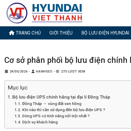
Bỏ
qua
nội
dung
TRANG CHỦ
GIỚI THIỆU
BỘ LƯU ĐIỆN HYUNDAI
Cơ sở phân phối bộ lưu điện chính
24/05/2026
-
HANHSEO
-
273 LƯỢT XEM
Mục lục
Bộ lưu điện UPS chính hãng tại đại lí Đồng Tháp
Đồng Tháp – vùng đất sen hồng
Khi nào thì cần sử dụng đến bộ lưu điện UPS ?
Dòng UPS có tính năng nổi trội nhất ?
Dịch vụ khách hàng