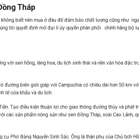
Đồng Tháp
n không biết nên mua ở đâu để đảm bảo chất lượng cũng như ng
ng tôi quyết định mở đại lí ủy quyền phân phối chính hãng bộ lưu 
 với sen hồng, làng hoa, du lịch sinh thái và nền văn hóa đặc trư
Có đường biên giới giáp với Campuchia có chiều dài hơn 50 km vớ
h tế cửa khẩu và du lịch.
iền. Tạo điều kiện thuận lợi cho giao thông đường thủy và phát tr
 với các sản phẩm nông sản như sen Đồng Tháp, xoài Cao Lãnh, qu
ăng cụ Phó Bảng Nguyễn Sinh Sắc. Ông là thân phụ của Chủ tịch Hồ