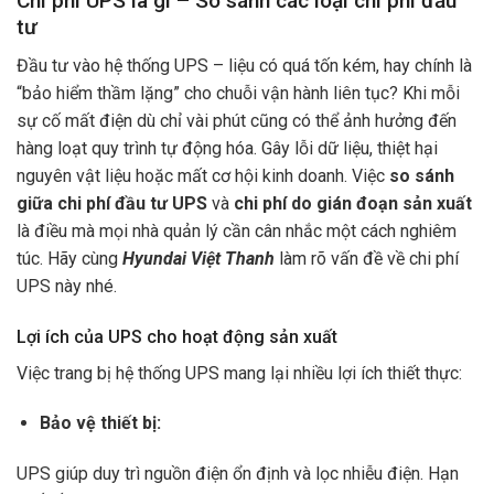
Chi phí UPS là gì – So sánh các loại chi phí đầu
tư
Đầu tư vào hệ thống UPS – liệu có quá tốn kém, hay chính là
“bảo hiểm thầm lặng” cho chuỗi vận hành liên tục? Khi mỗi
sự cố mất điện dù chỉ vài phút cũng có thể ảnh hưởng đến
hàng loạt quy trình tự động hóa. Gây lỗi dữ liệu, thiệt hại
nguyên vật liệu hoặc mất cơ hội kinh doanh. Việc
so sánh
giữa chi phí đầu tư UPS
và
chi phí do gián đoạn sản xuất
là điều mà mọi nhà quản lý cần cân nhắc một cách nghiêm
túc. Hãy cùng
Hyundai Việt Thanh
làm rõ vấn đề về chi phí
UPS này nhé.
Lợi ích của UPS cho hoạt động sản xuất
Việc trang bị hệ thống UPS mang lại nhiều lợi ích thiết thực:
Bảo vệ thiết bị:
UPS giúp duy trì nguồn điện ổn định và lọc nhiễu điện. Hạn