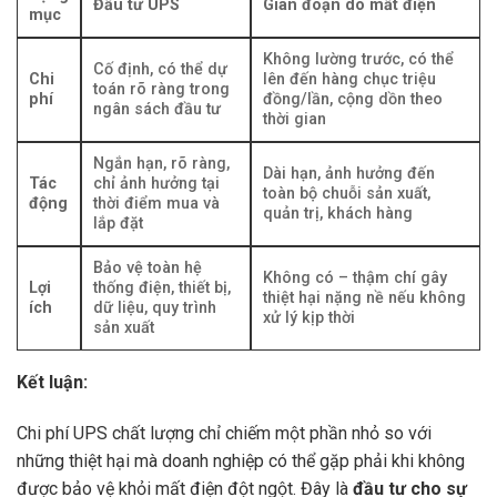
Đầu tư UPS
Gián đoạn do mất điện
mục
Không lường trước, có thể
Cố định, có thể dự
Chi
lên đến hàng chục triệu
toán rõ ràng trong
phí
đồng/lần, cộng dồn theo
ngân sách đầu tư
thời gian
Ngắn hạn, rõ ràng,
Dài hạn, ảnh hưởng đến
Tác
chỉ ảnh hưởng tại
toàn bộ chuỗi sản xuất,
động
thời điểm mua và
quản trị, khách hàng
lắp đặt
Bảo vệ toàn hệ
Không có – thậm chí gây
Lợi
thống điện, thiết bị,
thiệt hại nặng nề nếu không
ích
dữ liệu, quy trình
xử lý kịp thời
sản xuất
Kết luận:
Chi phí UPS chất lượng chỉ chiếm một phần nhỏ so với
những thiệt hại mà doanh nghiệp có thể gặp phải khi không
được bảo vệ khỏi mất điện đột ngột. Đây là
đầu tư cho sự