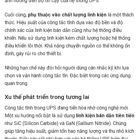
ảnh hưởng đến độ tin cậy của hệ thống UPS.
Cuối cùng,
phụ thuộc vào chất lượng linh kiện
là một thách
thức. Hiệu suất của công tắc tĩnh dựa vào độ bền và độ
chính xác của linh kiện bán dẫn cũng như hệ thống điều
khiển. Nếu sử dụng linh kiện kém chất lượng hoặc hệ thống
điều khiển lỗi thời. Khả năng chuyển nguồn có thể không ổn
định, gây rủi ro cho thiết bị.
Những hạn chế này đòi hỏi người dùng cân nhắc kỹ khi lựa
chọn và vận hành công tắc tĩn. Đặc biệt trong các ứng dụng
quan trọng.
Xu thế phát triển trong tương lai
Công tắc tĩnh trong UPS đang tiến hóa nhờ công nghệ mới.
Một xu hướng nổi bật là sử dụng
linh kiện bán dẫn tiên tiến
như SiC (Silicon Carbide) và GaN (Gallium Nitride). Chúng
giúp tăng hiệu suất, giảm tổn hao năng lượng và thu nhỏ kích
thước. Điều này rất phù hợp với các hệ thống UPS hiện đại,