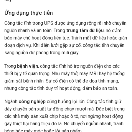
Ứng dụng thực tiễn
Công tắc tĩnh trong UPS được ứng dụng rộng rãi nhờ chuyển
nguồn nhanh và an toàn. Trong
trung tâm dữ liệu
, nó đảm
bảo máy chủ hoạt động liên tục. Tránh mất dữ liệu hoặc gián
đoạn dịch vụ. Khi điện lưới gặp sự cố, công tắc tĩnh chuyển
sang nguồn dự phòng trong mili giây.
Trong
bệnh viện
, công tắc tĩnh hỗ trợ nguồn điện cho các
thiết bị y tế quan trọng. Như máy thở, máy MRI hay hệ thống
giám sát bệnh nhân. Sự cố điện có thể đe dọa tính mạng,
nhưng công tắc tĩnh duy trì hoạt động, đảm bảo an toàn.
Ngành
công nghiệp
cũng hưởng lợi lớn. Công tắc tĩnh giữ
dây chuyền sản xuất tự động chạy mượt mà. Đặc biệt trong
các nhà máy sản xuất chip hoặc ô tô, nơi ngừng hoạt động
gây thiệt hại hàng triệu đô la. Nó chuyển nguồn nhanh, tránh
hỏng hóc máy móc hoặc lỗi sản phẩm.