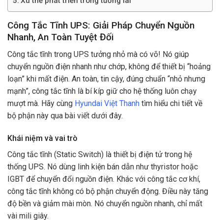
Xu thế phát triển trong tương lai
Công Tắc Tĩnh UPS: Giải Pháp Chuyển Nguồn
Nhanh, An Toàn Tuyệt Đối
Công tắc tĩnh trong UPS tưởng nhỏ mà có võ! Nó giúp
chuyển nguồn điện nhanh như chớp, không để thiết bị “hoảng
loạn” khi mất điện. An toàn, tin cậy, đúng chuẩn “nhỏ nhưng
mạnh”, công tắc tĩnh là bí kíp giữ cho hệ thống luôn chạy
mượt mà. Hãy cùng
Hyundai Việt Thanh
tìm hiểu chi tiết về
bộ phận này qua bài viết dưới đây.
Khái niệm và vai trò
Công tắc tĩnh (Static Switch) là thiết bị điện tử trong hệ
thống UPS. Nó dùng linh kiện bán dẫn như thyristor hoặc
IGBT để chuyển đổi nguồn điện. Khác với công tắc cơ khí,
công tắc tĩnh không có bộ phận chuyển động. Điều này tăng
độ bền và giảm mài mòn. Nó chuyển nguồn nhanh, chỉ mất
vài mili giây.