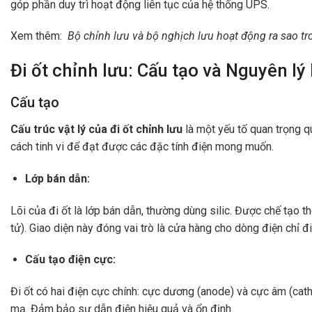
góp phần duy trì hoạt động liên tục của hệ thống UPS.
Xem thêm:
Bộ chỉnh lưu và bộ nghịch lưu hoạt động ra sao t
Đi ốt chỉnh lưu: Cấu tạo và Nguyên l
Cấu tạo
Cấu trúc vật lý của đi ốt chỉnh lưu
là một yếu tố quan trọng qu
cách tinh vi để đạt được các đặc tính điện mong muốn.
Lớp bán dẫn:
Lõi của đi ốt là lớp bán dẫn, thường dùng silic. Được chế tạo 
tử). Giao diện này đóng vai trò là cửa hàng cho dòng điện chỉ đ
Cấu tạo điện cực:
Đi ốt có hai điện cực chính: cực dương (anode) và cực âm (cat
mạ. Đảm bảo sự dẫn điện hiệu quả và ổn định.