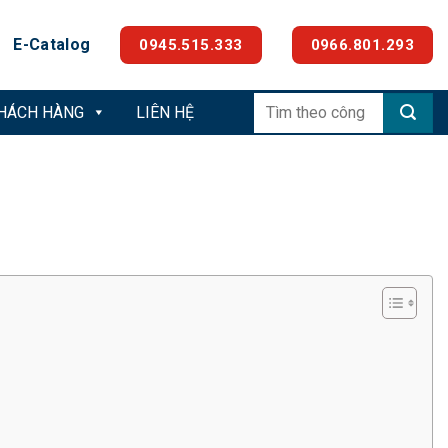
E-Catalog
0945.515.333
0966.801.293
Tìm
KHÁCH HÀNG
LIÊN HỆ
kiếm: