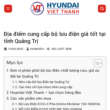
Bỏ
qua
nội
dung
Địa điểm cung cấp bộ lưu điện giá tốt tại
tỉnh Quảng Trị
13/05/2025
-
HANHSEO
-
245 LƯỢT XEM
Mục lục
Đơn vị phân phối bộ lưu điện chất lượng cao, giá ưu
đãi tại Quảng Trị
Nhu cầu bộ lưu điện tại Quảng Trị
Các tiêu chí lựa chọn nhà cung cấp
Huyndai Việt Thanh – lựa chọn hàng đầu
Các sản phẩm nên mua
Bộ Lưu Điện ECOs 3 Pha Online Modular 150-500KVA
BỘ LƯU ĐIỆN ECOS OFFLINE 500-3000VA