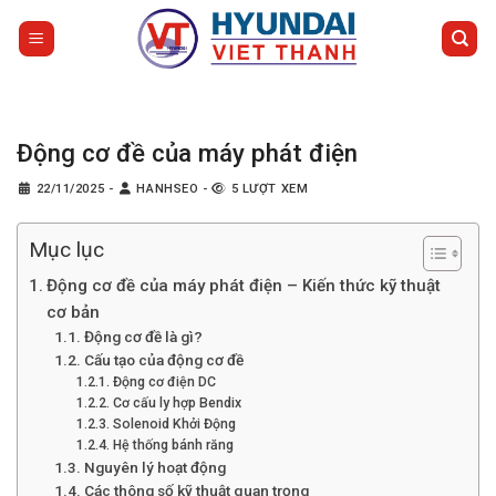
Bỏ
qua
nội
dung
Động cơ đề của máy phát điện
22/11/2025
-
HANHSEO
-
5 LƯỢT XEM
Mục lục
Động cơ đề của máy phát điện – Kiến thức kỹ thuật
cơ bản
Động cơ đề là gì?
Cấu tạo của động cơ đề
Động cơ điện DC
Cơ cấu ly hợp Bendix
Solenoid Khởi Động
Hệ thống bánh răng
Nguyên lý hoạt động
Các thông số kỹ thuật quan trọng