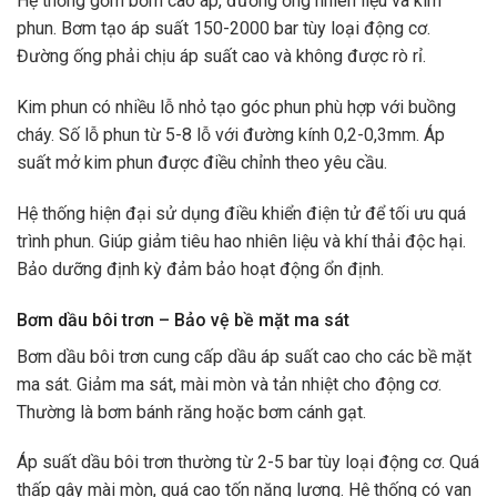
Hệ thống gồm bơm cao áp, đường ống nhiên liệu và kim
phun. Bơm tạo áp suất 150-2000 bar tùy loại động cơ.
Đường ống phải chịu áp suất cao và không được rò rỉ.
Kim phun có nhiều lỗ nhỏ tạo góc phun phù hợp với buồng
cháy. Số lỗ phun từ 5-8 lỗ với đường kính 0,2-0,3mm. Áp
suất mở kim phun được điều chỉnh theo yêu cầu.
Hệ thống hiện đại sử dụng điều khiển điện tử để tối ưu quá
trình phun. Giúp giảm tiêu hao nhiên liệu và khí thải độc hại.
Bảo dưỡng định kỳ đảm bảo hoạt động ổn định.
Bơm dầu bôi trơn – Bảo vệ bề mặt ma sát
Bơm dầu bôi trơn cung cấp dầu áp suất cao cho các bề mặt
ma sát. Giảm ma sát, mài mòn và tản nhiệt cho động cơ.
Thường là bơm bánh răng hoặc bơm cánh gạt.
Áp suất dầu bôi trơn thường từ 2-5 bar tùy loại động cơ. Quá
thấp gây mài mòn, quá cao tốn năng lượng. Hệ thống có van