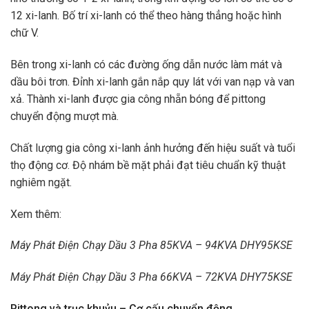
12 xi-lanh. Bố trí xi-lanh có thể theo hàng thẳng hoặc hình
chữ V.
Bên trong xi-lanh có các đường ống dẫn nước làm mát và
dầu bôi trơn. Đỉnh xi-lanh gắn nắp quy lát với van nạp và van
xả. Thành xi-lanh được gia công nhẵn bóng để pittong
chuyển động mượt mà.
Chất lượng gia công xi-lanh ảnh hưởng đến hiệu suất và tuổi
thọ động cơ. Độ nhám bề mặt phải đạt tiêu chuẩn kỹ thuật
nghiêm ngặt.
Xem thêm:
Máy Phát Điện Chạy Dầu 3 Pha 85KVA – 94KVA DHY95KSE
Máy Phát Điện Chạy Dầu 3 Pha 66KVA – 72KVA DHY75KSE
Pittong và trục khuỷu – Cơ cấu chuyển động