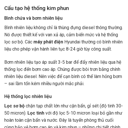
Cấu tạo hệ thống kim phun
Bình chứa và bơm nhiên liệu
Bình nhiên liệu không chỉ là thùng đựng diesel thông thường.
Nó được thiết kế với van xả áp, cảm biến mức và hệ thống
lọc sơ bộ. Các
máy phát điện
Hyundai thường có bình nhiên
liệu cho phép vận hành liên tục 8-24 giờ tùy công suất.
Bơm nhiên liệu tạo áp suất 3-5 bar để đẩy nhiên liệu qua hệ
thống lọc đến bơm cao áp. Chúng được bôi trơn bằng chính
nhiên liệu diesel. Nên việc để cạn bình có thể làm hỏng bơm
– sai lầm tốn kém nhiều người mắc phải.
Hệ thống lọc nhiên liệu
Lọc sơ bộ
chặn tạp chất lớn như cặn bẩn, gỉ sét (độ tinh 30-
50 micron).
Lọc tinh
với độ lọc 5-10 micron loại bỏ gần như
hoàn toàn cặn bẩn và nước. Đây là tuyến phòng thủ cuối
cùng bảo vệ bơm cao áp và kim phun – những chi tiết chính