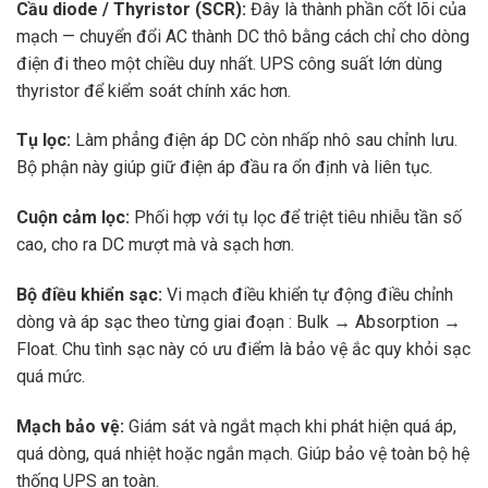
Cầu diode / Thyristor (SCR):
Đây là thành phần cốt lõi của
mạch — chuyển đổi AC thành DC thô bằng cách chỉ cho dòng
điện đi theo một chiều duy nhất. UPS công suất lớn dùng
thyristor để kiểm soát chính xác hơn.
Tụ lọc:
Làm phẳng điện áp DC còn nhấp nhô sau chỉnh lưu.
Bộ phận này giúp giữ điện áp đầu ra ổn định và liên tục.
Cuộn cảm lọc:
Phối hợp với tụ lọc để triệt tiêu nhiễu tần số
cao, cho ra DC mượt mà và sạch hơn.
Bộ điều khiển sạc:
Vi mạch điều khiển tự động điều chỉnh
dòng và áp sạc theo từng giai đoạn : Bulk → Absorption →
Float. Chu tình sạc này có ưu điểm là bảo vệ ắc quy khỏi sạc
quá mức.
Mạch bảo vệ:
Giám sát và ngắt mạch khi phát hiện quá áp,
quá dòng, quá nhiệt hoặc ngắn mạch. Giúp bảo vệ toàn bộ hệ
thống UPS an toàn.