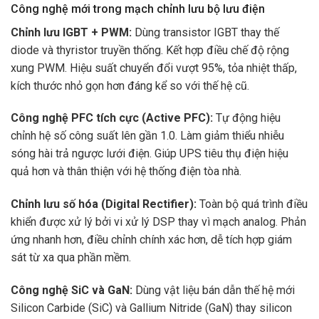
Công nghệ mới trong mạch chỉnh lưu bộ lưu điện
Chỉnh lưu IGBT + PWM:
Dùng transistor IGBT thay thế
diode và thyristor truyền thống. Kết hợp điều chế độ rộng
xung PWM. Hiệu suất chuyển đổi vượt 95%, tỏa nhiệt thấp,
kích thước nhỏ gọn hơn đáng kể so với thế hệ cũ.
Công nghệ PFC tích cực (Active PFC):
Tự động hiệu
chỉnh hệ số công suất lên gần 1.0. Làm giảm thiểu nhiễu
sóng hài trả ngược lưới điện. Giúp UPS tiêu thụ điện hiệu
quả hơn và thân thiện với hệ thống điện tòa nhà.
Chỉnh lưu số hóa (Digital Rectifier):
Toàn bộ quá trình điều
khiển được xử lý bởi vi xử lý DSP thay vì mạch analog. Phản
ứng nhanh hơn, điều chỉnh chính xác hơn, dễ tích hợp giám
sát từ xa qua phần mềm.
Công nghệ SiC và GaN:
Dùng vật liệu bán dẫn thế hệ mới
Silicon Carbide (SiC) và Gallium Nitride (GaN) thay silicon