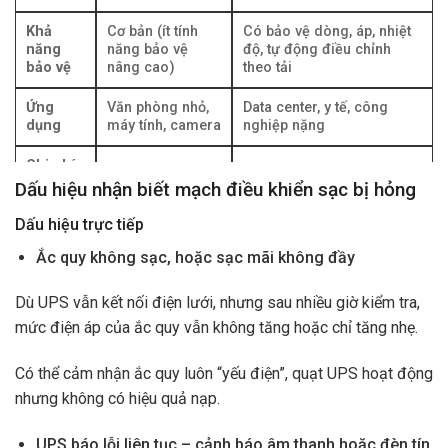
Khả
Cơ bản (ít tính
Có bảo vệ dòng, áp, nhiệt
năng
năng bảo vệ
độ, tự động điều chỉnh
bảo vệ
nâng cao)
theo tải
Ứng
Văn phòng nhỏ,
Data center, y tế, công
dụng
máy tính, camera
nghiệp nặng
Chi phí
Thấp hơn, dễ
linh kiện
Cao hơn, thiết kế phức tạp
Dấu hiệu nhận biết mạch điều khiển sạc bị hỏng
thay
sạc
Dấu hiệu trực tiếp
Ắc quy không sạc, hoặc sạc mãi không đầy
Dù UPS vẫn kết nối điện lưới, nhưng sau nhiều giờ kiểm tra,
mức điện áp của ắc quy vẫn không tăng hoặc chỉ tăng nhẹ.
Có thể cảm nhận ắc quy luôn “yếu điện”, quạt UPS hoạt động
nhưng không có hiệu quả nạp.
UPS báo lỗi liên tục – cảnh báo âm thanh hoặc đèn tín