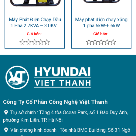
Máy Phát Điện Chạy Dầu
Máy phát điện chạy xăng
1 Pha 2.7KVA – 3.0KVA
1 pha 6kW-6.6kW
DHY36CLE
HY9000LE
Giá bán:
Giá bán:
Được
Được
xếp
xếp
hạng
hạng
0
0
5
5
sao
sao
Công Ty Cổ Phần Công Nghệ Việt Thanh
Trụ sở chính : Tầng 4 tòa Ocean Park, số 1 Đào Duy Anh,
phường Kim Liên, TP. Hà Nội
Văn phòng kinh doanh : Tòa nhà BMC Building, Số 31 Ngõ