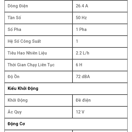
Dòng Điện
26.4 A
Tần Số
50 Hz
Số Pha
1 Pha
Hệ Số Công Suất
1
Tiêu Hao Nhiên Liệu
2.2 L/h
Thời Gian Chạy Liên Tục
6 H
Độ Ồn
72 dBA
Kiểu Khởi Động
Khởi Động
Đề điện
Ắc Quy
12 V
Động Cơ