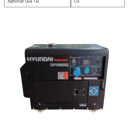
Aptomat Quá Tải
Có