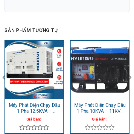
SẢN PHẨM TƯƠNG TỰ
Máy Phát Điện Chạy Dầu
Máy Phát Điện Chạy Dầu
1 Pha 12.5KVA –
1 Pha 10KVA – 11KVA
13.75KVA DHY13KSEm
DHY12500LE
Giá bán:
Giá bán: