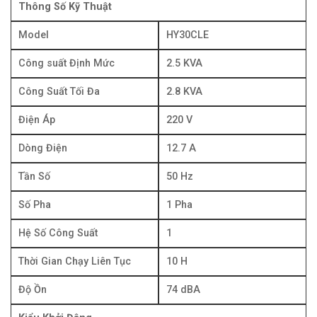
Thông Số Kỹ Thuật
Model
HY30CLE
Công suất Định Mức
2.5 KVA
Công Suất Tối Đa
2.8 KVA
Điện Áp
220 V
Dòng Điện
12.7 A
Tần Số
50 Hz
Số Pha
1 Pha
Hệ Số Công Suất
1
Thời Gian Chạy Liên Tục
10 H
Độ Ồn
74 dBA