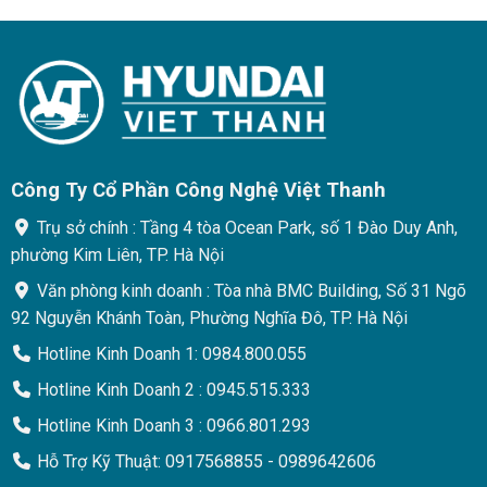
Được
Được
xếp
xếp
hạng
hạng
0
0
5
5
sao
sao
Công Ty Cổ Phần Công Nghệ Việt Thanh
Trụ sở chính : Tầng 4 tòa Ocean Park, số 1 Đào Duy Anh,
phường Kim Liên, TP. Hà Nội
Văn phòng kinh doanh : Tòa nhà BMC Building, Số 31 Ngõ
92 Nguyễn Khánh Toàn, Phường Nghĩa Đô, TP. Hà Nội
Hotline Kinh Doanh 1: 0984.800.055
Hotline Kinh Doanh 2 : 0945.515.333
Hotline Kinh Doanh 3 : 0966.801.293
Hỗ Trợ Kỹ Thuật: 0917568855 - 0989642606