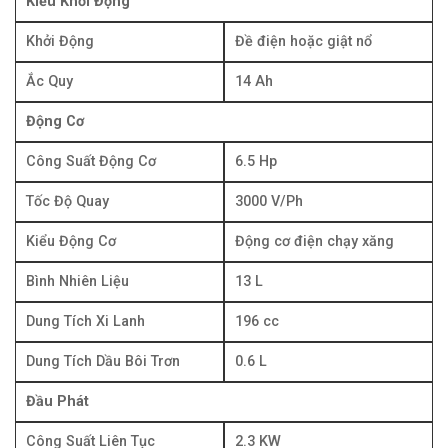
Kiểu Khởi Động
Khởi Động
Đề điện hoặc giật nổ
Ắc Quy
14 Ah
Động Cơ
Công Suất Động Cơ
6.5 Hp
Tốc Độ Quay
3000 V/Ph
Kiểu Động Cơ
Động cơ điện chạy xăng
Bình Nhiên Liệu
13 L
Dung Tích Xi Lanh
196 cc
Dung Tích Dầu Bôi Trơn
0.6 L
Đầu Phát
Công Suất Liên Tục
2.3 KW