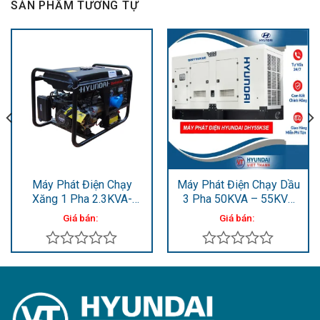
SẢN PHẨM TƯƠNG TỰ
Máy Phát Điện Chạy
Máy Phát Điện Chạy Dầu
Xăng 1 Pha 2.3KVA-
3 Pha 50KVA – 55KVA
2.5KVA HY30CLE
DHY55KSE
Giá bán:
Giá bán:
Được
Được
xếp
xếp
hạng
hạng
0
0
5
5