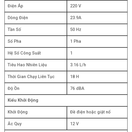
Điện Áp
220 V
Dòng Điện
23.9A
Tần Số
50 Hz
Số Pha
1 Pha
Hệ Số Công Suất
1
Tiêu Hao Nhiên Liệu
3.16 L/h
Thời Gian Chạy Liên Tục
18 H
Độ Ồn
76 dBA
Kiểu Khởi Động
Khởi Động
Đề điện hoặc giật nổ
Ắc Quy
12 V