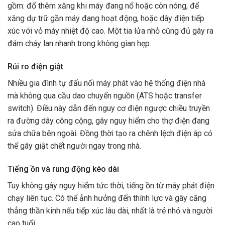
gồm: đổ thêm xăng khi máy đang nổ hoặc còn nóng, để
xăng dự trữ gần máy đang hoạt động, hoặc dây điện tiếp
xúc với vỏ máy nhiệt độ cao. Một tia lửa nhỏ cũng đủ gây ra
đám cháy lan nhanh trong không gian hẹp.
Rủi ro điện giật
Nhiều gia đình tự đấu nối máy phát vào hệ thống điện nhà
mà không qua cầu dao chuyển nguồn (ATS hoặc transfer
switch). Điều này dẫn đến nguy cơ điện ngược chiều truyền
ra đường dây công cộng, gây nguy hiểm cho thợ điện đang
sửa chữa bên ngoài. Đồng thời tạo ra chênh lệch điện áp có
thể gây giật chết người ngay trong nhà.
Tiếng ồn và rung động kéo dài
Tuy không gây nguy hiểm tức thời, tiếng ồn từ máy phát điện
chạy liên tục. Có thể ảnh hưởng đến thính lực và gây căng
thẳng thần kinh nếu tiếp xúc lâu dài, nhất là trẻ nhỏ và người
cao tuổi.