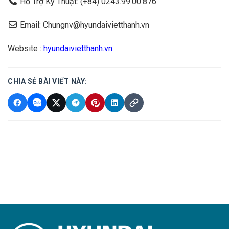
Hỗ Trợ Kỹ Thuật: (+84) 0243.99.00.876
Email: Chungnv@hyundaivietthanh.vn
Website :
hyundaivietthanh.vn
CHIA SẺ BÀI VIẾT NÀY: