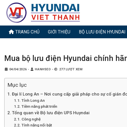
Bỏ
qua
nội
dung
TRANG CHỦ
GIỚI THIỆU
BỘ LƯU ĐIỆN HYUNDAI
Mua bộ lưu điện Hyundai chính hãn
04/04/2026
-
HANHSEO
-
277 LƯỢT XEM
Mục lục
Đại lí Long An – Nơi cung cấp giải pháp cho sự cố gián 
Tỉnh Long An
Tiềm năng phát triển
Tổng quan về Bộ lưu điện UPS Huyndai
Công nghệ
Tính năng nổi bật