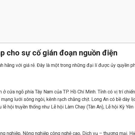
háp cho sự cố gián đoạn nguồn điện
h hãng với giá rẻ. Đây là một trong những đại lí được ủy quyền p
 cửa ngõ phía Tây Nam của TP. Hồ Chí Minh. Tỉnh có vị trí chiến
mạng lưới sông ngòi, kênh rạch chằng chịt. Long An có bề dày lị
ễ hội truyền thống như Lễ hội Làm Chay (Tân An), Lễ hội Kỳ Yên (
 Công nghiệp, Nông nghiệp công nghệ cao, Dịch vụ – thương mại. 