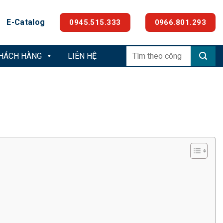
E-Catalog
0945.515.333
0966.801.293
Tìm
KHÁCH HÀNG
LIÊN HỆ
kiếm: