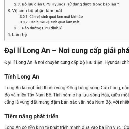
Bộ lưu điện UPS Hyundai sử dụng được trong bao lâu ?
Vệ sinh bộ phận làm mát
Cần vệ sinh quạt làm mát khi nào
Các bước vệ sinh quạt làm mát
Bảo dưỡng UPS định kì .
Liên hệ
Đại lí Long An – Nơi cung cấp giải p
Đại lí Long An là nơi chuyên cung cấp bộ lưu điện Hyundai chín
Tỉnh Long An
Long An là một tỉnh thuộc vùng Đồng bằng sông Cửu Long, nằm ở
Bộ và miền Tây Nam Bộ. Tỉnh nằm ở hạ lưu sông Hậu, giữa một 
cũng là vùng đất mang đậm bản sắc văn hóa Nam Bộ, với nhiều l
Tiềm năng phát triển
Long An có nền kinh tế phát triển mạnh dựa vào ba lĩnh vực :