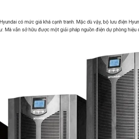
n Hyundai có mức giá khá cạnh tranh. Mặc dù vậy, bộ lưu điện Hy
tư. Mà vẫn sở hữu được một giải pháp nguồn điện dự phòng hiệu q