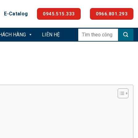
E-Catalog
0945.515.333
0966.801.293
Tìm
KHÁCH HÀNG
LIÊN HỆ
kiếm: