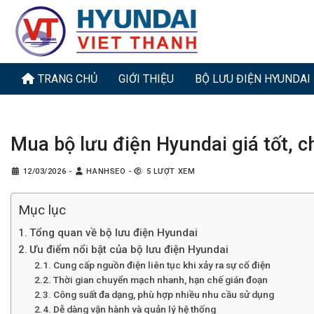
Bỏ
qua
nội
dung
TRANG CHỦ
GIỚI THIỆU
BỘ LƯU ĐIỆN HYUNDAI
Mua bộ lưu điện Hyundai giá tốt, 
12/03/2026
-
HANHSEO
-
5 LƯỢT XEM
Mục lục
Tổng quan về bộ lưu điện Hyundai
Ưu điểm nổi bật của bộ lưu điện Hyundai
Cung cấp nguồn điện liên tục khi xảy ra sự cố điện
Thời gian chuyển mạch nhanh, hạn chế gián đoạn
Công suất đa dạng, phù hợp nhiều nhu cầu sử dụng
Dễ dàng vận hành và quản lý hệ thống