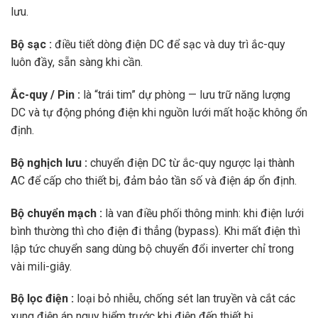
lưu.
Bộ sạc :
điều tiết dòng điện DC để sạc và duy trì ắc-quy
luôn đầy, sẵn sàng khi cần.
Ắc-quy / Pin :
là “trái tim” dự phòng — lưu trữ năng lượng
DC và tự động phóng điện khi nguồn lưới mất hoặc không ổn
định.
Bộ nghịch lưu :
chuyển điện DC từ ắc-quy ngược lại thành
AC để cấp cho thiết bị, đảm bảo tần số và điện áp ổn định.
Bộ chuyển mạch :
là van điều phối thông minh: khi điện lưới
bình thường thì cho điện đi thẳng (bypass). Khi mất điện thì
lập tức chuyển sang dùng bộ chuyển đổi inverter chỉ trong
vài mili-giây.
Bộ lọc điện :
loại bỏ nhiễu, chống sét lan truyền và cắt các
xung điện áp nguy hiểm trước khi điện đến thiết bị.