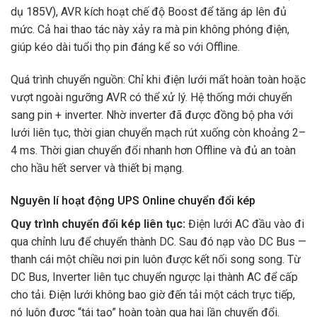
dụ 185V), AVR kích hoạt chế độ Boost để tăng áp lên đủ
mức. Cả hai thao tác này xảy ra mà pin không phóng điện,
giúp kéo dài tuổi thọ pin đáng kể so với Offline.
Quá trình chuyển nguồn: Chỉ khi điện lưới mất hoàn toàn hoặc
vượt ngoài ngưỡng AVR có thể xử lý. Hệ thống mới chuyển
sang pin + inverter. Nhờ inverter đã được đồng bộ pha với
lưới liên tục, thời gian chuyển mạch rút xuống còn khoảng 2–
4 ms. Thời gian chuyển đổi nhanh hơn Offline và đủ an toàn
cho hầu hết server và thiết bị mạng.
Nguyên lí hoạt động UPS Online chuyển đổi kép
Quy trình chuyển đổi kép liên tục:
Điện lưới AC đầu vào đi
qua chỉnh lưu để chuyển thành DC. Sau đó nạp vào DC Bus —
thanh cái một chiều nơi pin luôn được kết nối song song. Từ
DC Bus, Inverter liên tục chuyển ngược lại thành AC để cấp
cho tải. Điện lưới không bao giờ đến tải một cách trực tiếp,
nó luôn được “tái tạo” hoàn toàn qua hai lần chuyển đổi.