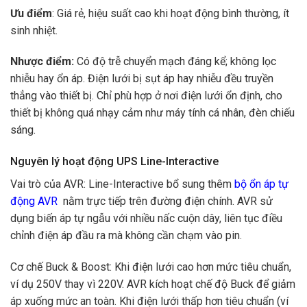
Ưu điểm
: Giá rẻ, hiệu suất cao khi hoạt động bình thường, ít
sinh nhiệt.
Nhược điểm:
Có độ trễ chuyển mạch đáng kể; không lọc
nhiễu hay ổn áp. Điện lưới bị sụt áp hay nhiễu đều truyền
thẳng vào thiết bị. Chỉ phù hợp ở nơi điện lưới ổn định, cho
thiết bị không quá nhạy cảm như máy tính cá nhân, đèn chiếu
sáng.
Nguyên lý hoạt động UPS Line-Interactive
Vai trò của AVR: Line-Interactive bổ sung thêm
bộ ổn áp tự
động AVR
nằm trực tiếp trên đường điện chính. AVR sử
dụng biến áp tự ngẫu với nhiều nấc cuộn dây, liên tục điều
chỉnh điện áp đầu ra mà không cần chạm vào pin.
Cơ chế Buck & Boost: Khi điện lưới cao hơn mức tiêu chuẩn,
ví dụ 250V thay vì 220V. AVR kích hoạt chế độ Buck để giảm
áp xuống mức an toàn. Khi điện lưới thấp hơn tiêu chuẩn (ví