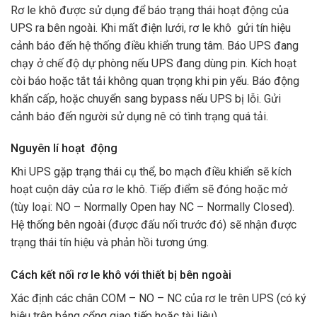
Rơ le khô được sử dụng để báo trạng thái hoạt động của
UPS ra bên ngoài. Khi mất điện lưới, rơ le khô gửi tín hiệu
cảnh báo đến hệ thống điều khiển trung tâm. Báo UPS đang
chạy ở chế độ dự phòng nếu UPS đang dùng pin. Kích hoạt
còi báo hoặc tắt tải không quan trọng khi pin yếu. Báo động
khẩn cấp, hoặc chuyển sang bypass nếu UPS bị lỗi. Gửi
cảnh báo đến người sử dụng nê có tình trạng quá tải.
Nguyên lí hoạt động
Khi UPS gặp trạng thái cụ thể, bo mạch điều khiển sẽ kích
hoạt cuộn dây của rơ le khô. Tiếp điểm sẽ đóng hoặc mở
(tùy loại: NO – Normally Open hay NC – Normally Closed).
Hệ thống bên ngoài (được đấu nối trước đó) sẽ nhận được
trạng thái tín hiệu và phản hồi tương ứng.
Cách kết nối rơ le khô với thiết bị bên ngoài
Xác định các chân COM – NO – NC của rơ le trên UPS (có ký
hiệu trên bảng cổng giao tiếp hoặc tài liệu).