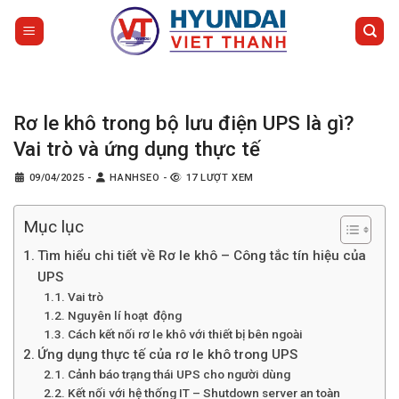
Bỏ
qua
nội
dung
Rơ le khô trong bộ lưu điện UPS là gì?
Vai trò và ứng dụng thực tế
09/04/2025
-
HANHSEO
-
17 LƯỢT XEM
Mục lục
Tìm hiểu chi tiết về Rơ le khô – Công tắc tín hiệu của
UPS
Vai trò
Nguyên lí hoạt động
Cách kết nối rơ le khô với thiết bị bên ngoài
Ứng dụng thực tế của rơ le khô trong UPS
Cảnh báo trạng thái UPS cho người dùng
Kết nối với hệ thống IT – Shutdown server an toàn