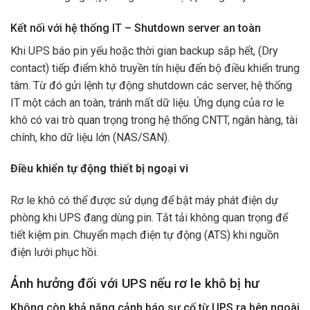
Kết nối với hệ thống IT – Shutdown server an toàn
Khi UPS báo pin yếu hoặc thời gian backup sắp hết, (Dry
contact) tiếp điểm khô truyền tín hiệu đến bộ điều khiển trung
tâm. Từ đó gửi lệnh tự động shutdown các server, hệ thống
IT một cách an toàn, tránh mất dữ liệu. Ứng dụng của rơ le
khô có vai trò quan trọng trong hệ thống CNTT, ngân hàng, tài
chính, kho dữ liệu lớn (NAS/SAN).
Điều khiển tự động thiết bị ngoại vi
Rơ le khô có thể được sử dụng để bật máy phát điện dự
phòng khi UPS đang dùng pin. Tắt tải không quan trọng để
tiết kiệm pin. Chuyển mạch điện tự động (ATS) khi nguồn
điện lưới phục hồi.
Ảnh hưởng đối với UPS nếu rơ le khô bị hư
Không còn khả năng cảnh báo sự cố từ UPS ra bên ngoài