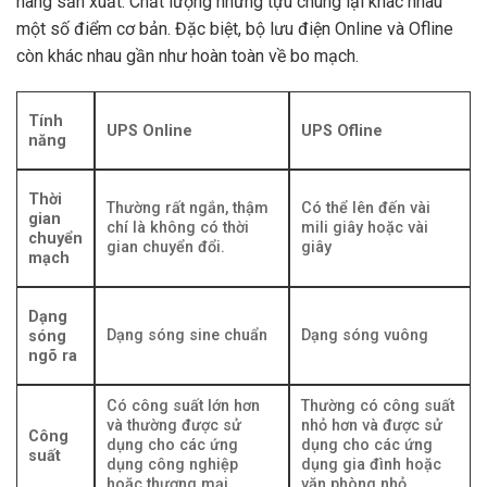
hãng sản xuất. Chất lượng nhưng tựu chung lại khác nhau
một số điểm cơ bản. Đặc biệt, bộ lưu điện Online và Ofline
còn khác nhau gần như hoàn toàn về bo mạch.
Tính
UPS Online
UPS Ofline
năng
Thời
Thường rất ngắn, thậm
Có thể lên đến vài
gian
chí là không có thời
mili giây hoặc vài
chuyển
gian chuyển đổi.
giây
mạch
Dạng
Dạng sóng sine chuẩn
Dạng sóng vuông
sóng
ngõ ra
Có công suất lớn hơn
Thường có công suất
và thường được sử
nhỏ hơn và được sử
Công
dụng cho các ứng
dụng cho các ứng
suất
dụng công nghiệp
dụng gia đình hoặc
hoặc thương mại
văn phòng nhỏ