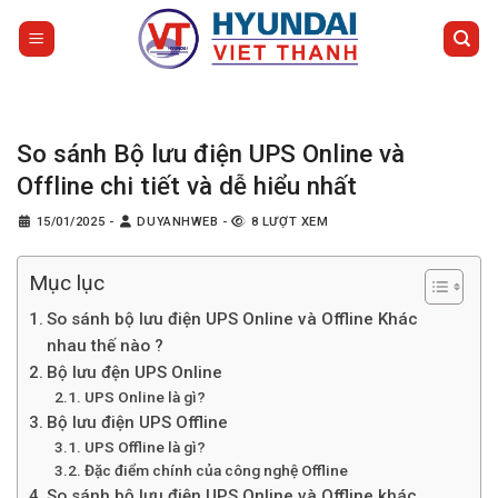
Bỏ
qua
nội
dung
So sánh Bộ lưu điện UPS Online và
Offline chi tiết và dễ hiểu nhất
15/01/2025
-
DUYANHWEB
-
8 LƯỢT XEM
Mục lục
So sánh bộ lưu điện UPS Online và Offline Khác
nhau thế nào ?
Bộ lưu đện UPS Online
UPS Online là gì?
Bộ lưu điện UPS Offline
UPS Offline là gì?
Đặc điểm chính của công nghệ Offline
So sánh bộ lưu điện UPS Online và Offline khác