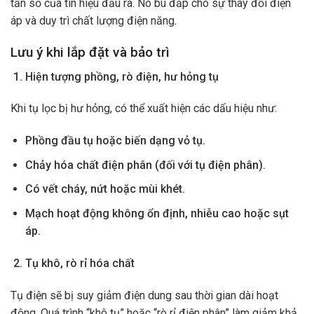
tần số của tín hiệu đầu ra. Nó bù đắp cho sự thay đổi điện
áp và duy trì chất lượng điện năng.
Lưu ý khi lắp đặt và bảo trì
Hiện tượng phồng, rò điện, hư hỏng tụ
Khi tụ lọc bị hư hỏng, có thể xuất hiện các dấu hiệu như:
Phồng đầu tụ hoặc biến dạng vỏ tụ.
Chảy hóa chất điện phân (đối với tụ điện phân).
Có vết cháy, nứt hoặc mùi khét.
Mạch hoạt động không ổn định, nhiễu cao hoặc sụt
áp.
Tụ khô, rò rỉ hóa chất
Tụ điện sẽ bị suy giảm điện dung sau thời gian dài hoạt
động. Quá trình “khô tụ” hoặc “rò rỉ điện phân” làm giảm khả