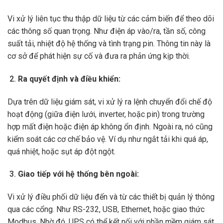
Vi xử lý liên tục thu thập dữ liệu từ các cảm biến để theo dõi
các thông số quan trọng. Như điện áp vào/ra, tần số, công
suất tải, nhiệt độ hệ thống và tình trạng pin. Thông tin này là
cơ sở để phát hiện sự cố và đưa ra phản ứng kịp thời.
Ra quyết định và điều khiển:
Dựa trên dữ liệu giám sát, vi xử lý ra lệnh chuyển đổi chế độ
hoạt động (giữa điện lưới, inverter, hoặc pin) trong trường
hợp mất điện hoặc điện áp không ổn định. Ngoài ra, nó cũng
kiểm soát các cơ chế bảo vệ. Ví dụ như ngắt tải khi quá áp,
quá nhiệt, hoặc sụt áp đột ngột.
Giao tiếp với hệ thống bên ngoài:
Vi xử lý điều phối dữ liệu đến và từ các thiết bị quản lý thông
qua các cổng. Như RS-232, USB, Ethernet, hoặc giao thức
Modbus. Nhờ đó, UPS có thể kết nối với phần mềm giám sát,