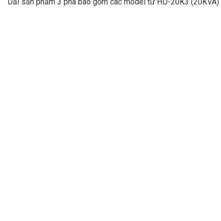
Dải sản phẩm 3 pha bao gồm các model từ HD-20K3 (20KVA) đ