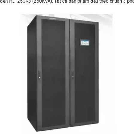
ến HD-250K3 (250KVA). Tất cả sản phẩm đều theo chuẩn 3 pha 