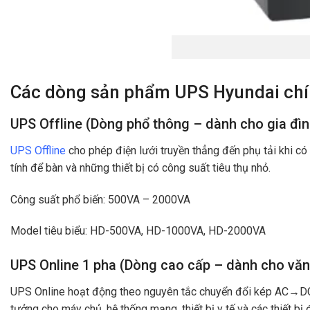
Các dòng sản phẩm UPS Hyundai chí
UPS Offline (Dòng phổ thông – dành cho gia đì
UPS Offline
cho phép điện lưới truyền thẳng đến phụ tải khi có
tính để bàn và những thiết bị có công suất tiêu thụ nhỏ.
Công suất phổ biến: 500VA – 2000VA
Model tiêu biểu: HD-500VA, HD-1000VA, HD-2000VA
UPS Online 1 pha (Dòng cao cấp – dành cho văn
UPS Online hoạt động theo nguyên tắc chuyển đổi kép AC→DC→A
tưởng cho máy chủ, hệ thống mạng, thiết bị y tế và các thiết bị