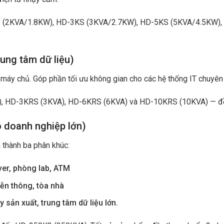
S (2KVA/1.8KW), HD-3KS (3KVA/2.7KW), HD-5KS (5KVA/4.5KW),
ung tâm dữ liệu)
k máy chủ. Góp phần tối ưu không gian cho các hệ thống IT chuyên
, HD-3KRS (3KVA), HD-6KRS (6KVA) và HD-10KRS (10KVA) — đều h
 doanh nghiệp lớn)
 thành ba phân khúc:
er, phòng lab, ATM
ễn thông, tòa nhà
ản xuất, trung tâm dữ liệu lớn.