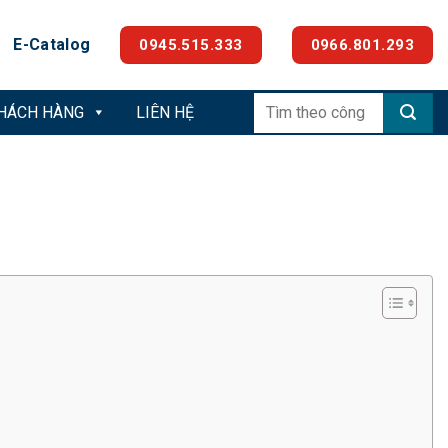
E-Catalog
0945.515.333
0966.801.293
Tìm
KHÁCH HÀNG
LIÊN HỆ
kiếm: