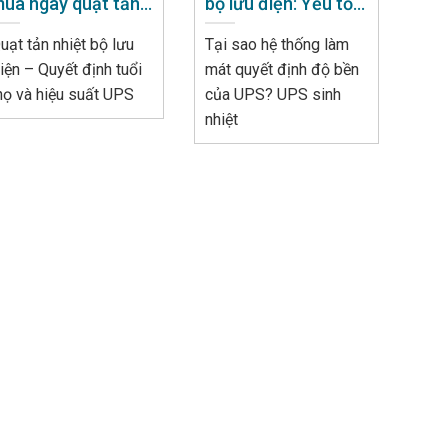
ua ngay quạt tản
bộ lưu điện: Yếu tố
hiệt bộ lưu điện
quan trọng ít được
uạt tản nhiệt bộ lưu
Tại sao hệ thống làm
để ý
iện – Quyết định tuổi
mát quyết định độ bền
họ và hiệu suất UPS
của UPS? UPS sinh
nhiệt