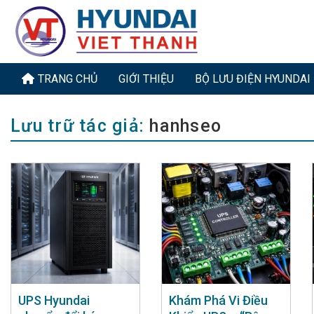
Bỏ
qua
nội
dung
TRANG CHỦ
GIỚI THIỆU
BỘ LƯU ĐIỆN HYUNDAI
Lưu trữ tác giả:
hanhseo
UPS Hyundai
Khám Phá Vi Điều