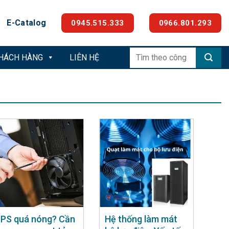
E-Catalog
0945.515.333
0966.801.293
Tìm
KHÁCH HÀNG
LIÊN HỆ
kiếm:
PS quá nóng? Cần
Hệ thống làm mát