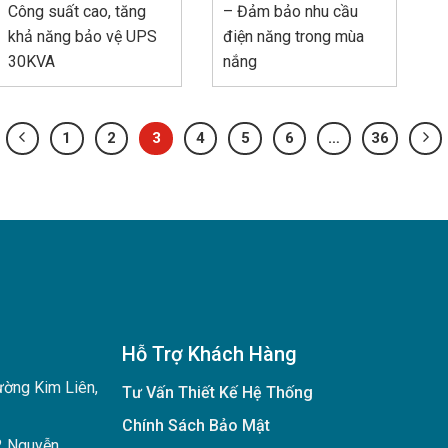
Công suất cao, tăng
– Đảm bảo nhu cầu
khả năng bảo vệ UPS
điện năng trong mùa
30KVA
nắng
1
2
3
4
5
6
…
36
Hỗ Trợ Khách Hàng
ường Kim Liên,
Tư Vấn Thiết Kế Hệ Thống
Chính Sách Bảo Mật
2 Nguyễn