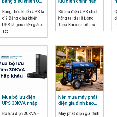
bảng điều khiển UPS
lưu điện chính hãng
m
– Vai trò và cách
tại Đồng Tháp
n
Bảng điều khiển UPS là
Bộ lưu điện UPS chính
Q
vận hành
gì? Bảng điều khiển
hãng tại đại lí Đồng
đ
UPS là giao diện giám
Tháp Khi mua bộ lưu
t
sát
Mua bộ lưu điện
Nên mua máy phát
UPS 30KVA nhập
điện gia đình bao
khẩu chính hãng, giá
nhiêu kW là đủ dùng
Bộ lưu điện 30KVA –
Máy phát điện gia đình
tốt
?