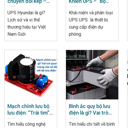
chuyển đổi kép –
Khiển UPS – “Bộ
“Vệ sĩ điện” không
Não” Của Hệ Thống
UPS Hyundai là gì?
Khái niệm và phân loại
bao giờ ngủ
Lưu Điện
Lịch sử và vị thế
UPS UPS là thiết bị
thương hiệu tại Việt
cung cấp điện dự
Nam Giới
phòng
Mạch chỉnh lưu bộ
Bình ắc quy bộ lưu
lưu điện: “Trái tim”
điện là gì? Vai trò
của hệ thống lưu
quan trọng không
Tìm hiểu công nghệ
Tìm hiểu chi tiết về bình
điện
thể bỏ qua