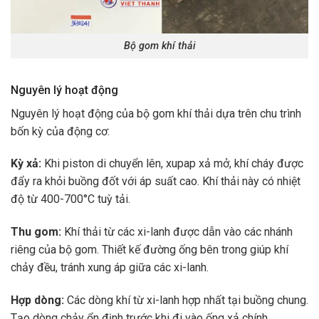
Bộ gom khí thải
Nguyên lý hoạt động
Nguyên lý hoạt động của bộ gom khí thải dựa trên chu trình
bốn kỳ của động cơ:
Kỳ xả:
Khi piston di chuyển lên, xupap xả mở, khí cháy được
đẩy ra khỏi buồng đốt với áp suất cao. Khí thải này có nhiệt
độ từ 400-700°C tuỳ tải.
Thu gom:
Khí thải từ các xi-lanh được dẫn vào các nhánh
riêng của bộ gom. Thiết kế đường ống bên trong giúp khí
chảy đều, tránh xung áp giữa các xi-lanh.
Hợp dòng:
Các dòng khí từ xi-lanh hợp nhất tại buồng chung.
Tạo dòng chảy ổn định trước khi đi vào ống xả chính.