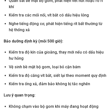
Quan sát bề mặt bộ gom, phát hiện vết nứt hoặc rò rỉ
khí
Kiểm tra các mối nối, vít bắt có dấu hiệu lỏng
Nghe tiếng động cơ, phát hiện tiếng rít bất thường từ
hệ thống xả
Bảo dưỡng định kỳ (mỗi 500 giờ):
Kiểm tra độ kín của gioăng, thay mới nếu có dấu hiệu
hư hỏng
Vệ sinh bề mặt bộ gom, loại bỏ cặn bám
Kiểm tra độ căng vít bắt, siết lại theo moment quy định
Kiểm tra ống xả, đảm bảo không bị tắc nghẽn
Lưu ý quan trọng:
Không chạm vào bộ gom khi máy đang hoạt động