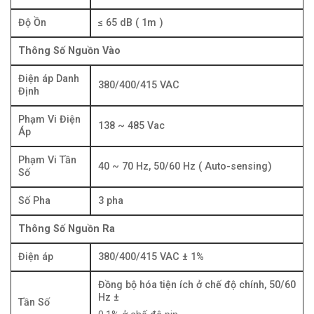
Độ Ồn
≤ 65 dB ( 1m )
Thông Số Nguồn Vào
Điện áp Danh
380/400/415 VAC
Định
Phạm Vi Điện
138 ~ 485 Vac
Áp
Phạm Vi Tần
40 ~ 70 Hz, 50/60 Hz ( Auto-sensing)
Số
Số Pha
3 pha
Thông Số Nguồn Ra
Điện áp
380/400/415 VAC ± 1%
Đồng bộ hóa tiện ích ở chế độ chính, 50/60
Hz ±
Tần Số