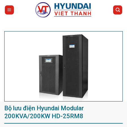
Bỏ
qua
nội
dung
Bộ lưu điện Hyundai Modular
200KVA/200KW HD-25RM8