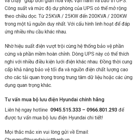
và chạy” giúp đơn giản hóa việc vận hành và bảo trì UPS.
Công suất và mức độ dự phòng của UPS có thể mở rộng
theo chiều dọc. Từ 25KVA / 25KW đến 200KVA / 200KW
trong một tủ nguồn duy nhất. Với cấu hình linh hoạt để đáp
ứng nhiều nhu cầu khác nhau.
Nhờ hiệu suất điện vượt trội cùng hệ thống bảo vệ phần
cứng và phần mềm hoàn chỉnh. Dòng UPS này có thể thích
nghi với nhiều điều kiện lưới điện khác nhau. Đồng thời cung
cấp khả năng bảo vệ tối đa và nguồn điện chất lượng cao
cho các tải quan trọng trong trung tâm dữ liệu hoặc các ứng
dụng quan trọng khác.
Tư vấn mua bộ lưu điện Hyundai chính hãng
Liên hệ ngay hotline
0945.515.333 – 0966.801.293
để
được tư vấn mua bộ lưu điện Hyundai chi tiết!
Mọi thắc mắc xin vui lòng gửi về Email:
Chungnv@hyundaivietthanh.vn