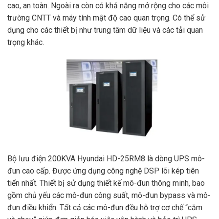
cao, an toàn. Ngoài ra còn có khả năng mở rộng cho các môi
trường CNTT và máy tính mật độ cao quan trọng. Có thể sử
dụng cho các thiết bị như trung tâm dữ liệu và các tải quan
trọng khác.
Bộ lưu điện 200KVA Hyundai HD-25RM8 là dòng UPS mô-
đun cao cấp. Được ứng dụng công nghệ DSP lõi kép tiên
tiến nhất. Thiết bị sử dụng thiết kế mô-đun thông minh, bao
gồm chủ yếu các mô-đun công suất, mô-đun bypass và mô-
đun điều khiển. Tất cả các mô-đun đều hỗ trợ cơ chế “cắm