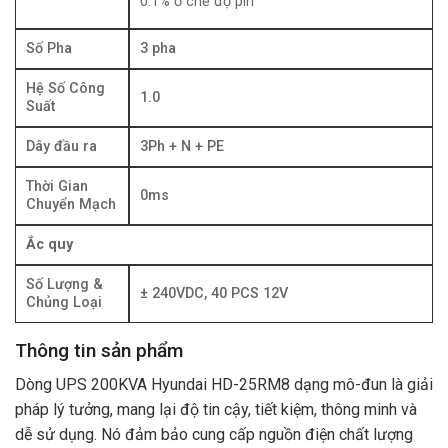
0.1% ở chế độ pin
Số Pha
3 pha
Hệ Số Công
1.0
Suất
Dây đầu ra
3Ph + N + PE
Thời Gian
0ms
Chuyển Mạch
Ắc quy
Số Lượng &
± 240VDC, 40 PCS 12V
Chủng Loại
Thông tin sản phẩm
Dòng UPS 200KVA Hyundai HD-25RM8 dạng mô-đun là giải
pháp lý tưởng, mang lại độ tin cậy, tiết kiệm, thông minh và
dễ sử dụng. Nó đảm bảo cung cấp nguồn điện chất lượng