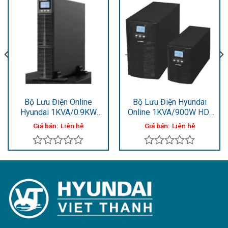
Bộ Lưu Điện Online
Bộ Lưu Điện Hyundai
Hyundai 1KVA/0.9KW
Online 1KVA/900W HD-
HD-1KRi
1KT9
Giá bán:
Liên hệ
Giá bán:
Liên hệ
Được
Được
xếp
xếp
hạng
hạng
0
0
5
5
sao
sao