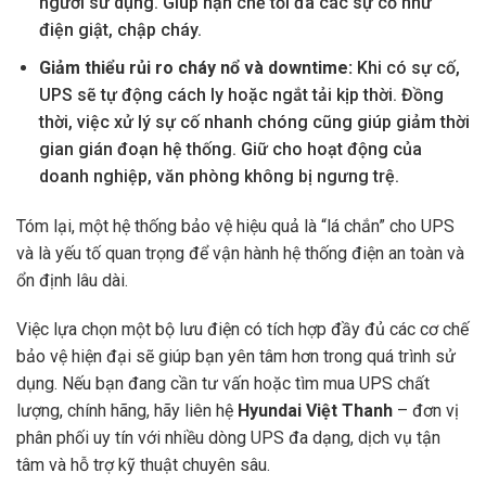
người sử dụng. Giúp hạn chế tối đa các sự cố như
điện giật, chập cháy.
Giảm thiểu rủi ro cháy nổ và downtime:
Khi có sự cố,
UPS sẽ tự động cách ly hoặc ngắt tải kịp thời. Đồng
thời, việc xử lý sự cố nhanh chóng cũng giúp giảm thời
gian gián đoạn hệ thống. Giữ cho hoạt động của
doanh nghiệp, văn phòng không bị ngưng trệ.
Tóm lại, một hệ thống bảo vệ hiệu quả là “lá chắn” cho UPS
và là yếu tố quan trọng để vận hành hệ thống điện an toàn và
ổn định lâu dài.
Việc lựa chọn một bộ lưu điện có tích hợp đầy đủ các cơ chế
bảo vệ hiện đại sẽ giúp bạn yên tâm hơn trong quá trình sử
dụng. Nếu bạn đang cần tư vấn hoặc tìm mua UPS chất
lượng, chính hãng, hãy liên hệ
Hyundai Việt Thanh
– đơn vị
phân phối uy tín với nhiều dòng UPS đa dạng, dịch vụ tận
tâm và hỗ trợ kỹ thuật chuyên sâu.