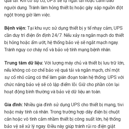
quá tải. Khi có sự cố, UPS sẽ tự ngắt tải hoặc cảnh báo
người dung. Tránh làm hỏng thiết bị hoặc gây sập nguồn đột
ngột trong giờ làm việc.
Bệnh viện:
Tại khu vực sử dụng thiết bị y tế nhạy cảm, UPS
cần duy trì điện ổn định 24/7. Nếu xảy ra ngắn mạch do thiết
bị hỏng hoặc ẩm ướt, hệ thống bảo vệ sẽ ngắt mạch ngay.
Tránh nguy cơ cháy nổ và bảo vệ tính mạng bệnh nhân.
Trung tâm dữ liệu:
Với lượng máy chủ và thiết bị lưu trữ lớn,
nếu không có cơ chế bảo vệ quá tải và ngắn mạch, chỉ một
sự cố nhỏ cũng có thể làm gián đoạn toàn hệ thống. UPS với
chức năng bảo vệ sẽ cô lập điểm lỗi. Giữ cho phần còn lại
hoạt động bình thường và bảo vệ dữ liệu an toàn.
Gia đình:
Nhiều gia đình sử dụng UPS cho thiết bị mạng, tivi
hoặc máy tính cá nhân. Trong trường hợp dây điện bị chuột
cắn hoặc vô tình cắm nhầm thiết bị công suất lớn, hệ thống
bảo vệ sẽ xử lý ngay. Điều này giúp tránh rủi ro điện giật