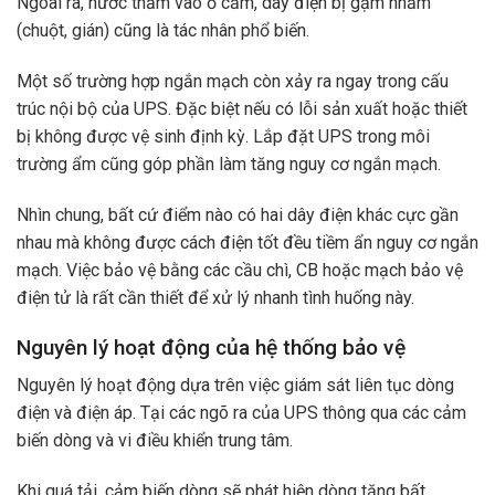
Ngoài ra, nước thấm vào ổ cắm, dây điện bị gặm nhấm
(chuột, gián) cũng là tác nhân phổ biến.
Một số trường hợp ngắn mạch còn xảy ra ngay trong cấu
trúc nội bộ của UPS. Đặc biệt nếu có lỗi sản xuất hoặc thiết
bị không được vệ sinh định kỳ. Lắp đặt UPS trong môi
trường ẩm cũng góp phần làm tăng nguy cơ ngắn mạch.
Nhìn chung, bất cứ điểm nào có hai dây điện khác cực gần
nhau mà không được cách điện tốt đều tiềm ẩn nguy cơ ngắn
mạch. Việc bảo vệ bằng các cầu chì, CB hoặc mạch bảo vệ
điện tử là rất cần thiết để xử lý nhanh tình huống này.
Nguyên lý hoạt động của hệ thống bảo vệ
Nguyên lý hoạt động dựa trên việc giám sát liên tục dòng
điện và điện áp. Tại các ngõ ra của UPS thông qua các cảm
biến dòng và vi điều khiển trung tâm.
Khi quá tải, cảm biến dòng sẽ phát hiện dòng tăng bất