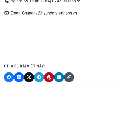
Hỗ Trợ Kỹ Thuật: (+84) 0243.99.00.876
Email: Chungnv@hyundaivietthanh.vn
CHIA SẺ BÀI VIẾT NÀY: