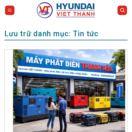
Bỏ
qua
nội
dung
Lưu trữ danh mục:
Tin tức