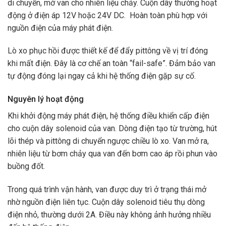
di chuyển, mở van cho nhiên liệu chảy. Cuộn dây thường hoạt
động ở điện áp 12V hoặc 24V DC. Hoàn toàn phù hợp với
nguồn điện của máy phát điện.
Lò xo phục hồi được thiết kế để đẩy pittông về vị trí đóng
khi mất điện. Đây là cơ chế an toàn “fail-safe”. Đảm bảo van
tự động đóng lại ngay cả khi hệ thống điện gặp sự cố.
Nguyên lý hoạt động
Khi khởi động máy phát điện, hệ thống điều khiển cấp điện
cho cuộn dây solenoid của van. Dòng điện tạo từ trường, hút
lõi thép và pittông di chuyển ngược chiều lò xo. Van mở ra,
nhiên liệu từ bơm chảy qua van đến bơm cao áp rồi phun vào
buồng đốt.
Trong quá trình vận hành, van được duy trì ở trạng thái mở
nhờ nguồn điện liên tục. Cuộn dây solenoid tiêu thụ dòng
điện nhỏ, thường dưới 2A. Điều này không ảnh hưởng nhiều