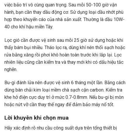
điện dân
việc bảo trì vô cùng quan trọng. Sau mỗi 50-100 giờ vận
dụng
hành, bạn cần thay dầu động cơ. Sử dụng loại dầu nhớt phù
Hyundai
hợp theo khuyến cáo của nhà sản xuất. Thường là dầu 10W-
40 cho khí hậu miền Tây.
Lọc gió cần được vệ sinh sau mỗi 25 giờ sử dụng hoặc khi
thấy bám bụi nhiều. Tháo lọc ra, dùng khí nén thổi sạch hoặc
rửa bằng xăng rồi phơi khô hoàn toàn trước khi lắp lại. Lọc
nhiên liệu cũng cần kiểm tra và thay mới khi có dấu hiệu tắc
nghẽn.
Bu-gi đánh lửa nên được vệ sinh 6 tháng một lần. Bằng cách
dùng bàn chải kim loại mềm chà sạch cặn carbon. Kiểm tra
khe hở điện cực duy trì ở mức 0.7-0.8mm. Nếu bu-gi bị mòn
hoặc nứt vỡ cần thay thế ngay để đảm bảo máy nổ tốt.
Lời khuyên khi chọn mua
Hãy xác định rõ nhu cầu công suất dựa trên tổng thiết bị