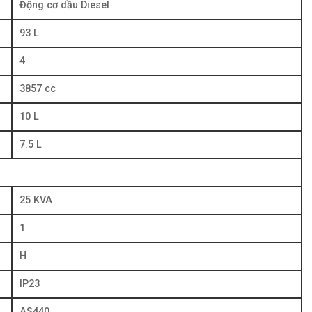
Động cơ dầu Diesel
93 L
4
3857 cc
10 L
7.5 L
25 KVA
1
H
IP23
AS440