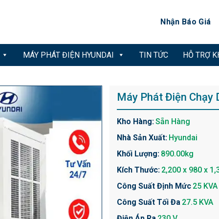
Nhận Báo Giá
MÁY PHÁT ĐIỆN HYUNDAI
TIN TỨC
HỖ TRỢ 
Máy Phát Điện Chạy
Kho Hàng:
Sẵn Hàng
Nhà Sản Xuất:
Hyundai
Khối Lượng:
890.00kg
Kích Thước:
2,200 x 980 x 1,
Công Suất Định Mức
25 KVA
Công Suất Tối Đa
27.5 KVA
Điện Áp Ra
230 V