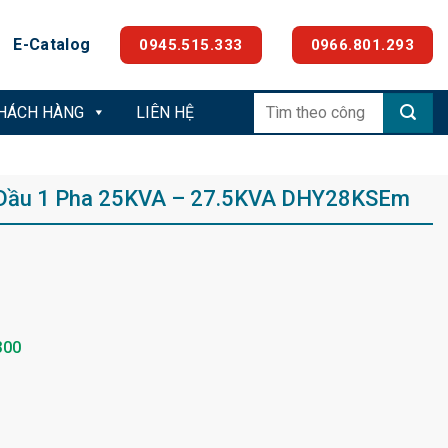
E-Catalog
0945.515.333
0966.801.293
Tìm
KHÁCH HÀNG
LIÊN HỆ
kiếm:
 Dầu 1 Pha 25KVA – 27.5KVA DHY28KSEm
300