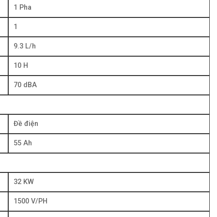
1 Pha
1
9.3 L/h
10 H
70 dBA
Đề điện
55 Ah
32 KW
1500 V/PH