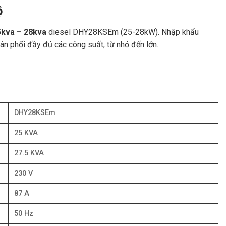
ộ
5kva – 28kva
diesel DHY28KSEm (25-28kW). Nhập khẩu
ân phối đầy đủ các công suất, từ nhỏ đến lớn.
DHY28KSEm
25 KVA
27.5 KVA
230 V
87 A
50 Hz